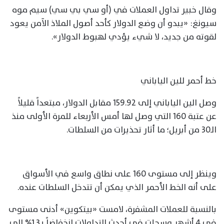
وقال خبير تداول العملات في (أو سي بي سي) سيم موه
سيونغ: «يبدو أن وضع الدولار كأحد أصول الملاذ الآمن يعود
لقوته من جديد، لا شيء يؤدي لهبوط الدولار».
خط أحمر للين الياباني
وصل الين الياباني إلى 159.92 مقابل الدولار، مبتعداً قليلاً
عن عتبة 160 التي وصل لها أمس الأربعاء للمرة الأولى منذ
الـ30 من أبريل؛ ما أثار تحذيرات من السلطات.
وينظر إلى مستوى 160 على نطاق واسع في الأسواق
على أنه الخط الأحمر الذي يمكن أن تتدخل السلطات عنده.
بالنسبة للعملات المشفرة، لامست «بيتكوين» أدنى مستوى
في 4 أشهر وسجلت في أحدث التداولات انخفاضاً بـ1.3% إلى