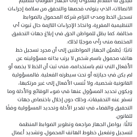
فيحق له التقدم بشكوى إلى الجهاز القومي لتنظيم
الاتصالات، الذي يتولى فحصها والتحقق من سلامة إجراءات
تسجيل الخط ومدى التزام شركة المحمول بالضوابط
التنظيمية المقررة، واتخاذ الإجراءات اللازمة حال ثبوت أي
مخالفة. كما يظل للمواطن الحق في إبلاغ جهات التحقيق
المختصة متى رأى موجبًا لذلك.
ثانيًا: يُطمئِن الجهاز المواطنين إلى أن مجرد تسجيل خط
هاتف محمول باسم شخص لا يرتب بذاته مسؤوليته عن
الأفعال التي تتم باستخدامه، متى ثبت أن الخط لا يخصه أو
لم يكن في حيازته أو تحت سيطرته الفعلية. فالمسؤولية
القانونية شخصية، ولا تُنسب الأفعال إلى غير مرتكبها،
ويكون تحديد المسؤول عنها في ضوء الوقائع والأدلة وما
تسفر عنه التحقيقات، وذلك دون إخلال باختصاص جهات
التحقيق والقضاء في تقدير الأدلة وتحديد المسؤولية وفقًا
للقانون.
ثالثًا: يواصل الجهاز مراجعة وتطوير الضوابط المنظمة
لتسجيل وتفعيل خطوط الهاتف المحمول، وتشديد أعمال