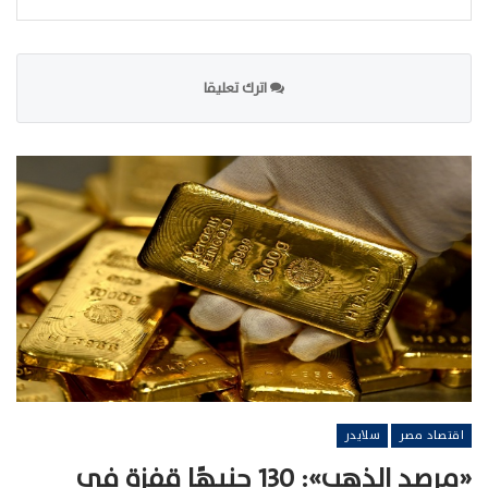
اترك تعليقا
اقتصاد مصر
سلايدر
«مرصد الذهب»: 130 جنيهًا قفزة في