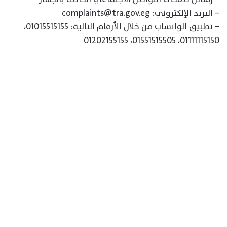
– البريد الإلكتروني: complaints@tra.gov.eg
– تطبيق الواتساب من خلال الأرقام التالية: 01015515155،
01111115150، 01551515505، 01202155155