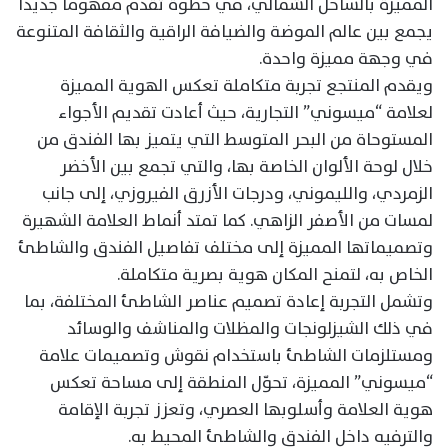
المميزة بالساحل الشمالي، في خطوة تقدم مفهومًا جديدًا
يجمع بين عالم الموضة والضيافة الراقية والثقافة المتنوعة
في وجهة مميزة واحدة.
ويقدم المنتجع تجربة متكاملة تعكس الهوية المميزة
لعلامة “ميسوني” التجارية، حيث أعادت تقديم الأجواء
المستوحاة من البحر المتوسط التي يتميز بها الفندق من
خلال لوحة الألوان الخاصة بها، والتي تجمع بين الأخضر
الزمردي، والليموني، ودرجات الأزرق الفيروزي، إلى جانب
لمسات من الأصفر الزاهي. كما تمتد أنماط العلامة الشهيرة
وتصميماتها المميزة إلى مختلف تفاصيل الفندق والشاطئ
الخاص به، لتمنح المكان هوية بصرية متكاملة.
وتشمل التجربة إعادة تصميم عناصر الشاطئ المختلفة، بما
في ذلك الشيزلونجات والمظلات والمناشف والوسائد
ومستلزمات الشاطئ باستخدام نقوش وتصميمات علامة
“ميسوني” المميزة، تحوّل المنطقة إلى مساحة تعكس
هوية العلامة وأسلوبها العصري، وتعزز تجربة الإقامة
والترفيه داخل الفندق والشاطئ المحيط به.