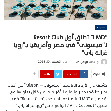
عقارات
“LMD” تطلق أول Resort Club
لـ”ميسوني” في مصر وأفريقيا بـ”زويا
غزالة باي”
في
أغسطس 10, 2026
بواسطة
تواصل 24
شارك
Facebook
Twitter
كشفت دار الأزياء العالمية “ميسوني – Missoni” عن أحدث
تجاربها في مصر والقارة الأفريقية، من خلال تعاونها مع
لاند مارك “LMD” بالمنتجع السياحي “Resort Club” في
فندق “Villa Coconut”، الواقع داخل “زويا غزالة باي”