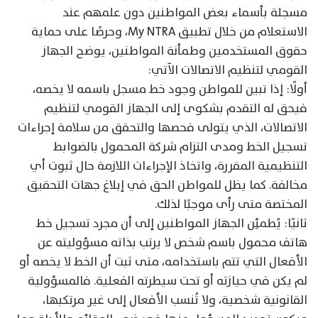
مسجلة بأسماء بعض المواطنين دون علمهم عند
الاستعلام من خلال تطبيق My NTRA، وحرصًا على حماية
حقوق المستخدمين وطمأنة المواطنين، يوضح الجهاز
القومي لتنظيم الاتصالات الآتي:
أولًا: إذا تبين للمواطن وجود خط مسجل باسمه لا يخصه،
فيحق له التقدم بشكوى إلى الجهاز القومي لتنظيم
الاتصالات، الذي يتولى فحصها والتحقق من سلامة إجراءات
تسجيل الخط ومدى التزام شركة المحمول بالضوابط
التنظيمية المقررة، واتخاذ الإجراءات اللازمة حال ثبوت أي
مخالفة. كما يظل للمواطن الحق في إبلاغ جهات التحقيق
المختصة متى رأى موجبًا لذلك.
ثانيًا: يُطمئِن الجهاز المواطنين إلى أن مجرد تسجيل خط
هاتف محمول باسم شخص لا يرتب بذاته مسؤوليته عن
الأفعال التي تتم باستخدامه، متى ثبت أن الخط لا يخصه أو
لم يكن في حيازته أو تحت سيطرته الفعلية. فالمسؤولية
القانونية شخصية، ولا تُنسب الأفعال إلى غير مرتكبها،