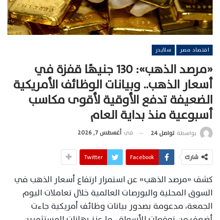
اقتصاد مصر
سلايدر
«مرصد الذهب»: 130 جنيهًا قفزة في
أسعار الذهب.. وبيانات الوظائف الأمريكية
الضعيفة تدفع الأوقية لأقوى مكاسب
أسبوعية منذ بداية العام
في
أغسطس 7, 2026
بواسطة
تواصل 24
شارك
Facebook
Twitter
كشف «مرصد الذهب» عن استمرار ارتفاع أسعار الذهب في
السوق المحلية والبورصات العالمية خلال تعاملات اليوم
الجمعة، مدعومة بصدور بيانات وظائف أمريكية جاءت
أضعف من توقعات الأسواق، ما عزز رهانات المستثمرين