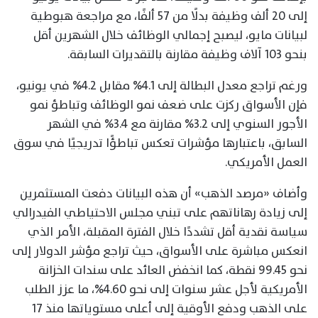
إلى 20 ألف وظيفة بدلًا من 57 ألفًا، مع مراجعة هبوطية
لبيانات مايو، ليصبح إجمالي الوظائف خلال الشهرين أقل
بنحو 103 آلاف وظيفة مقارنة بالتقديرات السابقة.
ورغم تراجع معدل البطالة إلى 4.1% مقابل 4.2% في يونيو،
فإن الأسواق ركزت على ضعف نمو الوظائف وتباطؤ نمو
الأجور السنوي إلى 3.2% مقارنة مع 3.4% في الشهر
السابق، باعتبارها مؤشرات تعكس تباطؤًا تدريجيًا في سوق
العمل الأمريكي.
وأضاف «مرصد الذهب» أن هذه البيانات دفعت المستثمرين
إلى زيادة رهاناتهم على تبني مجلس الاحتياطي الفيدرالي
سياسة نقدية أقل تشددًا خلال الفترة المقبلة، الأمر الذي
انعكس مباشرة على الأسواق، حيث تراجع مؤشر الدولار إلى
نحو 99.45 نقطة، كما انخفض العائد على سندات الخزانة
الأمريكية لأجل عشر سنوات إلى نحو 4.60%، ما عزز الطلب
على الذهب ودفع الأوقية إلى أعلى مستوياتها منذ 17