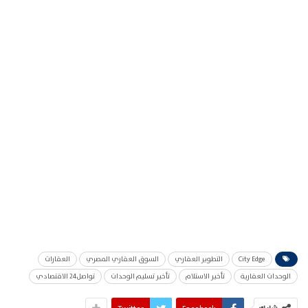
City Edge
التطوير العقاري
السوق العقاري المصري
العقارات
الوحدات العقارية
تأخير الاستلام
تأخير تسليم الوحدات
تواصل24 الاقتصادي