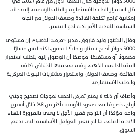
5000 دولار للأوقية خلال النصف الأول من عام 2027، في
ظل استمرار الطلب الاستثماري والطلب الرسمي، إلى جانب
إمكانية تراجع تكلفة الفائدة وضعف الدولار مع اتجاه
السياسة النقدية الأمريكية نحو التيسير.
وقال الدكتور وليد فاروق، مدير «مرصد الذهب»، إن مستوى
5000 دولار أصبح سيناريو قابلًا للتحقق، لكنه ليس مسارًا
مضمونًا أو مستقيمًا، موضحًا أن الوصول إليه يتطلب استمرار
البيئة الداعمة للذهب، وفي مقدمتها انخفاض تكلفة
الفائدة، وضعف الدولار، واستمرار مشتريات البنوك المركزية
والطلب الاستثماري.
وأضاف أن ذلك لا يمنع تعرض الذهب لموجات تصحيح وجني
أرباح، خصوصًا بعد صعود الأوقية بأكثر من 8% خلال أسبوع
واحد، مؤكدًا أن التراجع قصير الأجل لا يعني بالضرورة انتهاء
الاتجاه الصاعد، ما لم تتغير العوامل الأساسية التي تدعم
السوق.