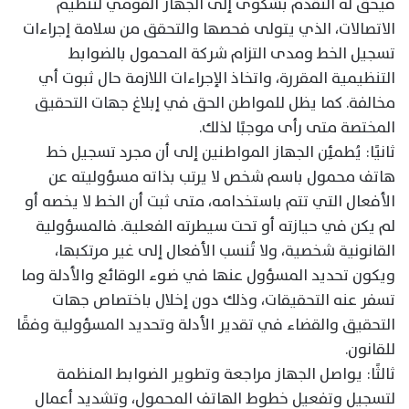
فيحق له التقدم بشكوى إلى الجهاز القومي لتنظيم
الاتصالات، الذي يتولى فحصها والتحقق من سلامة إجراءات
تسجيل الخط ومدى التزام شركة المحمول بالضوابط
التنظيمية المقررة، واتخاذ الإجراءات اللازمة حال ثبوت أي
مخالفة. كما يظل للمواطن الحق في إبلاغ جهات التحقيق
المختصة متى رأى موجبًا لذلك.
ثانيًا: يُطمئِن الجهاز المواطنين إلى أن مجرد تسجيل خط
هاتف محمول باسم شخص لا يرتب بذاته مسؤوليته عن
الأفعال التي تتم باستخدامه، متى ثبت أن الخط لا يخصه أو
لم يكن في حيازته أو تحت سيطرته الفعلية. فالمسؤولية
القانونية شخصية، ولا تُنسب الأفعال إلى غير مرتكبها،
ويكون تحديد المسؤول عنها في ضوء الوقائع والأدلة وما
تسفر عنه التحقيقات، وذلك دون إخلال باختصاص جهات
التحقيق والقضاء في تقدير الأدلة وتحديد المسؤولية وفقًا
للقانون.
ثالثًا: يواصل الجهاز مراجعة وتطوير الضوابط المنظمة
لتسجيل وتفعيل خطوط الهاتف المحمول، وتشديد أعمال