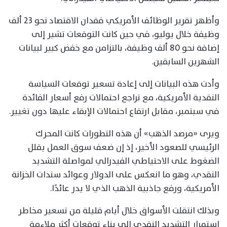
وأظهر تقرير الوظائف الأمريكي فقدان الاقتصاد نحو 23 ألف
وظيفة خلال يوليو، في حين كانت التوقعات تشير إلى
إضافة نحو 80 ألف وظيفة، بالتزامن مع خفض كبير لبيانات
الشهرين السابقين.
وأدت هذه البيانات إلى إعادة تسعير توقعات السياسة
النقدية الأمريكية، مع تراجع احتمالات رفع أسعار الفائدة
في سبتمبر، مقابل ارتفاع احتمالات الإبقاء عليها دون تغيير.
ويرى «مرصد الذهب» أن هذه التطورات كانت المحرك
الرئيسي للصعود الأخير، إذ إن ضعف سوق العمل يقلل
الضغوط على الاحتياطي الفيدرالي لمواصلة التشديد
النقدي، وهو ما انعكس على الدولار وعوائد سندات الخزانة
الأمريكية، ورفع جاذبية الذهب الذي لا يدر عائدًا.
وبذلك انتقلت الأسواق خلال أيام قليلة من تسعير مخاطر
استمرار التشديد النقدي إلى بناء توقعات أكثر ملاءمة