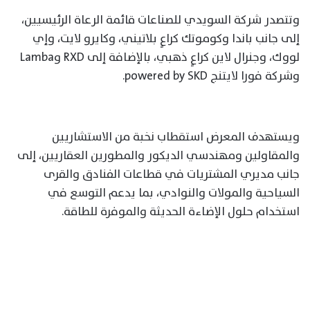
وتتصدر شركة السويدي للصناعات قائمة الرعاة الرئيسيين،
إلى جانب باندا وكوموتك كراعٍ بلاتيني، وكايرو لايت، وإي
لووك، وجنرال لاين كراعٍ ذهبي، بالإضافة إلى RXD وLamba
وشركة فورا لايتنج powered by SKD.
ويستهدف المعرض استقطاب نخبة من الاستشاريين
والمقاولين ومهندسي الديكور والمطورين العقاريين، إلى
جانب مديري المشتريات في قطاعات الفنادق والقرى
السياحية والمولات والنوادي، بما يدعم التوسع في
استخدام حلول الإضاءة الحديثة والموفرة للطاقة.