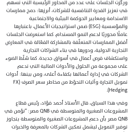
وركّزت الجلسات على عدد من المحاور الرئيسية التي تسهم
في تعزيز القدرة التنافسية للشركات، أبرزها: دمج ممارسات
الاستدامة ومعايير الحوكمة البيئية والاجتماعية
والمؤسسية (ESG) ضمن استراتيجيات الأعمال، باعتبارها
عاملًا محوريًا لدعم النمو المستدام. كما استعرضت الجلسات
أفضل الممارسات المتعلّقة بالمشاركة الفعّالة في المعارض
التجارية الدولية، ودورها في بناء الشراكات التجارية
واستكشاف فرص أعمال في أسواق جديدة. كما سُلّط الضوء
على مجموعة من الحلول والأدوات المالية التي تدعم
الشركات في إدارة أعمالها بكفاءة أعلى، ومن بينها: أدوات
تمويل التجارة وآليات التحوّط من مخاطر سعر الصرف (FX
Hedging).
وفي هذا السياق، قال الأستاذ أحمد فؤاد، رئيس قطاع
المشروعات الصغيرة والمتوسطة في QNB مصر: “نؤمن في
QNB مصر بأن دعم المشروعات الصغيرة والمتوسطة يتجاوز
توفير التمويل ليشمل تمكين الشركات بالمعرفة والخبرات