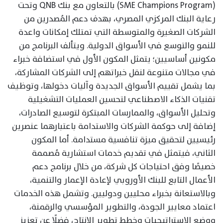
(SME Champions Program) بالتعاون مع بنك QNB وتحت
رعاية البنك المركزي المصري، بهدف دعم المُصدرين من
الشركات الصغيرة والمتوسطة التي تمتلك إمكانات واعدة
للنمو والتوسع في الأسواق الدولية. ويتألف البرنامج من
مكونين أساسيين؛ يتمثل المكون الأول في استضافة خبراء
في مجالات متنوعة لنقل خبراتهم إلى الشركات المشاركة،
بما يشمل تقييم الأسواق الجديدة وآليات دخولها، وتوظيف
تقنيات الذكاء الاصطناعي لتحسين العمليات التشغيلية
وتحليل الأسواق، والممارسات المبتكرة لتوسيع الصادرات،
إضافة إلى حوكمة الشركات والاستدامة باعتبارهما عنصرين
رئيسيين لتحقيق ميزة تنافسية مستدامة. أما المكون
الثاني، فيتمثل في تقديم خدمات استشارية مُصممة
خصيصًا وفق احتياجات كل شركة، من خلال برنامج دعم
الأعمال التابع للبنك الأوروبي لإعادة الإعمار والتنمية،
وبالاستعانة بخبراء محليين ودوليين. وتشمل هذه الخدمات
اعتماد معايير الجودة، والتطوير المؤسسي والرقمنة،
ووضع الاستراتيجيات وخطط تطوير الإنتاج، فضلًا عن تعزيز