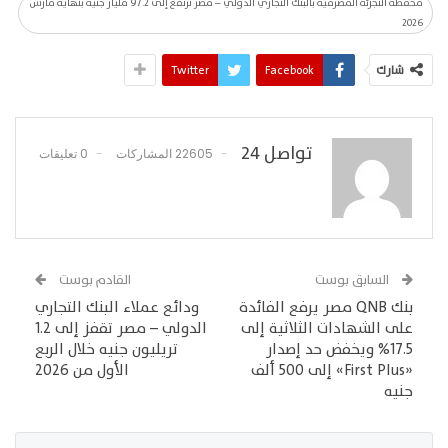
محفظة التجزئة المصرفية بالبنك التجاري الدولي – مصر ترتفع إلى 97.2 مليار جنيه بنهاية مارس
2026
شارك
Facebook
Twitter
تواصل 24
22605 المشاركات
0 تعليقات
السابق بوست
القادم بوست
بنك QNB مصر يرفع الفائدة
ودائع عملاء البنك التجاري
على الشهادات الثلاثية إلى
الدولي – مصر تقفز إلى 1.2
17.5% ويخفض حد إصدار
تريليون جنيه خلال الربع
«First Plus» إلى 500 ألف
الأول من 2026
جنيه