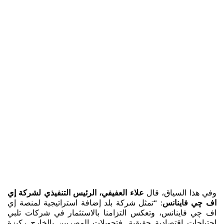
وفي هذا السياق، قال
علاء العفيفي، الرئيس التنفيذي لشركة إي
اف چي فاينانس
: “تمثل شركة بلد إضافة استراتيجية لمنصة إي
اف چي فاينانس، وتعكس التزامنا بالاستثمار في شركات تلبي
احتياجات اقتصادية حقيقية. فتحويلات المصريين بالخارج ركيزة