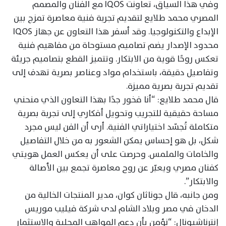
وفي هذا السياق، تعاونت IQOS مع الفنان والمصمم
المصري محمد طلايع لتقديم تجربة فنية معاصرة تمزج بين
الإبداع والتكنولوجيا. وقد أسفر هذا التعاون عن جهاز IQOS
محدود الإصدار يضم تصاميم مستوحاة من مفاهيم فنية
تعكس روحًا قوية من الابتكار. وتتميز القطع بتصاميم جريئة
وتفاصيل دقيقة، باستخدام مواد وعناصر بصرية تهدف إلى
تقديم تجربة بصرية مميزة.
قال محمد طلايع: “أنا فخور جدًا بهذا التعاون الذي منحني
مساحة حقيقية للتجريب وتحويل أفكاري إلى تجربة بصرية
متكاملة تُجسّد اختياراتي الفنية. أرى أن الفن ليس مجرد
شكل، بل هو إحساس يمكن الشعور به من خلال التفاصيل
والخامات والملمس. وحرصت على أن يعكس العمل هويتي
كفنان مصري ويعبّر عن روح معاصرة تجمع بين الأصالة
والابتكار”.
ومن جانبه، قال جوناثان كوان، مدير المنتجات الخالية من
الدخان في مصر وبلاد الشام لدى شركة فيليب موريس
إنترناشيونال: “نؤمن بأن دعم المواهب المحلية والاستثمار