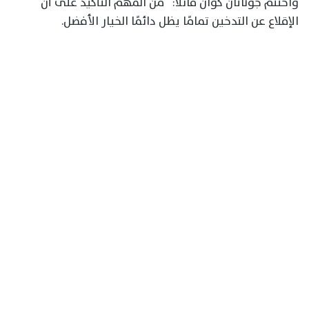
واختتم جوناثان كوان قائلًا: “من المهم التأكيد على أن
الإقلاع عن التدخين تمامًا يظل دائمًا الخيار الأفضل.