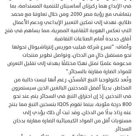
في الإبداع هما ركيزتان أساسيتان للتنمية المستدامة، بما
يتماشى مع رؤية مصر 2030. ومن خلال تعاوننا مع محمد
طلايع، نهدف إلى تمكين التعبير الإبداعي ودعم الأعمال
التي تعكس الهوية الثقافية المصرية، مما يساهم في فتح
آفاق جديدة أمام الصناعات الثقافية.
وأضاف: “تسرع شركة فيليب موريس إنترناشيونال تحولها
نحو مستقبل خالٍ من الدخان، وتواصل تطوير منتجات
مدعومة علميًا تمثل نهجًا مختلفًا يهدف إلى تقليل التعرض
للمواد الضارة مقارنة بالسجائر.”
وتُعد تكنولوجيا التبغ المُسخّن، رغم أنها ليست خالية من
المخاطر، بديلاً أفضل للمدخنين البالغين الذين سيستمرون
في التدخين. إذ إن احتراق التبغ في السجائر يتم عند نحو
800 درجة مئوية، بينما تقوم IQOS بتسخين التبغ مما ينتج
عنه رذاذ بدلًا من الدخان، وقد ثبت أن ذلك يؤدي إلى
مستويات أقل من المواد الكيميائية الضارة مقارنة بدخان
السجائر.