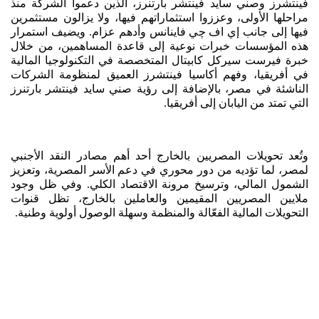
فينتشرز وصني سايد فينتشر بارتنرز، الذين دعموا الشركة منذ
مراحلها الأولى، وعززوا استثماراتهم فيها، ولا يزالون مستثمرين
فيها إلى جانب إي اف چي فاينانس وأدهم عزام. ويضيف استمرار
هذه المؤسسات خبرات نوعية إلى قاعدة المساهمين، من خلال
خبرة فيرست سيركل كابيتال المتخصصة في التكنولوجيا المالية
في أفريقيا، وفهم أكاسيا فينتشرز العميق لمنظومة الشركات
الناشئة في مصر، بالإضافة إلى رؤية صني سايد فينتشر بارتنرز
التي تمتد من اليابان إلى أفريقيا.
وتُعد تحويلات المصريين بالخارج أحد أهم مصادر النقد الأجنبي
لمصر، لما تؤديه من دور محوري في دعم الأسر المصرية، وتعزيز
الشمول المالي، وترسيخ مرونة الاقتصاد الكلي. وفي ظل وجود
ملايين المصريين المقيمين والعاملين بالخارج، تظل قنوات
التحويلات المالية الفعّالة والمنظمة وسهلة الوصول أولوية وطنية.