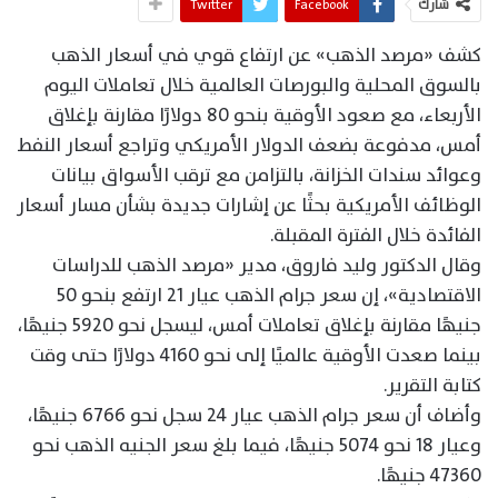
شارك
Facebook
Twitter
كشف «مرصد الذهب» عن ارتفاع قوي في أسعار الذهب
بالسوق المحلية والبورصات العالمية خلال تعاملات اليوم
الأربعاء، مع صعود الأوقية بنحو 80 دولارًا مقارنة بإغلاق
أمس، مدفوعة بضعف الدولار الأمريكي وتراجع أسعار النفط
وعوائد سندات الخزانة، بالتزامن مع ترقب الأسواق بيانات
الوظائف الأمريكية بحثًا عن إشارات جديدة بشأن مسار أسعار
الفائدة خلال الفترة المقبلة.
وقال الدكتور وليد فاروق، مدير «مرصد الذهب للدراسات
الاقتصادية»، إن سعر جرام الذهب عيار 21 ارتفع بنحو 50
جنيهًا مقارنة بإغلاق تعاملات أمس، ليسجل نحو 5920 جنيهًا،
بينما صعدت الأوقية عالميًا إلى نحو 4160 دولارًا حتى وقت
كتابة التقرير.
وأضاف أن سعر جرام الذهب عيار 24 سجل نحو 6766 جنيهًا،
وعيار 18 نحو 5074 جنيهًا، فيما بلغ سعر الجنيه الذهب نحو
47360 جنيهًا.