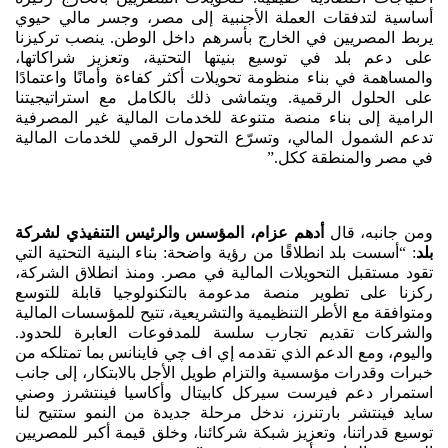
أساسية لتدفقات العملة الأجنبية إلى مصر، وجسر مالي حيوي
يربط المصريين في الخارج بأسرهم داخل الوطن. ينصب تركيزنا
على دعم بلد في توسيع بنيتها التحتية، وتعزيز شراكاتها،
والمساهمة في بناء منظومة تحويلات أكثر كفاءة وأمانًا واعتمادًا
على الحلول الرقمية. ويتماشى ذلك بالكامل مع استراتيجيتنا
الرامية إلى بناء منصة متنوعة للخدمات المالية غير المصرفية
تدعم الشمول المالي، وتسرّع التحول الرقمي للخدمات المالية
في مصر والمنطقة ككل.”
ومن جانبه، قال
أدهم عزام، المؤسس والرئيس التنفيذي لشركة
بلد
: “أسست بلد انطلاقًا من رؤية واضحة: بناء البنية التحتية التي
تقود مستقبل التحويلات المالية في مصر. ومنذ انطلاق الشركة،
ركزنا على تطوير منصة مدعومة بالتكنولوجيا قابلة للتوسع
ومتوافقة مع الأطر التنظيمية والتشريعية، تتيح للمؤسسات المالية
والشركات تقديم تجارب سلسة للمدفوعات العابرة للحدود.
واليوم، ومع الدعم الذي تقدمه إي اف چي فاينانس بما تمتلكه من
خبرات وقدرات مؤسسية والتزام طويل الأجل بالابتكار، إلى جانب
استمرار دعم فيرست سيركل كابيتال وأكاسيا فينتشرز وصني
سايد فينتشر بارتنرز، ندخل مرحلة جديدة من النمو ستتيح لنا
توسيع قدراتنا، وتعزيز شبكة شركائنا، وخلق قيمة أكبر للمصريين