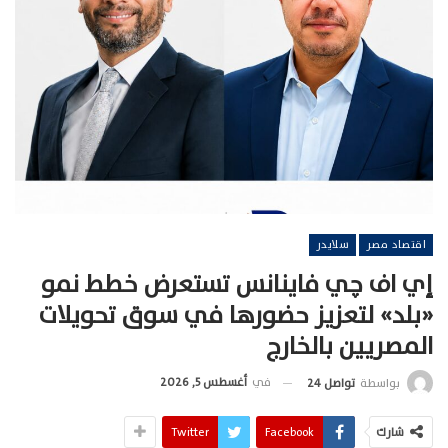
اقتصاد مصر
سلايدر
إي اف چي فاينانس تستعرض خطط نمو
«بلد» لتعزيز حضورها في سوق تحويلات
المصريين بالخارج
في
أغسطس 5, 2026
بواسطة
تواصل 24
شارك
Facebook
Twitter