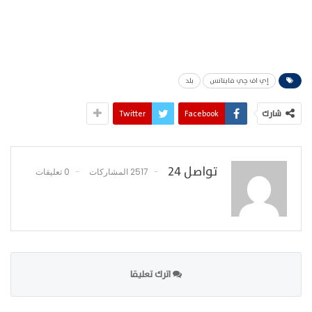
إي اف چي فاينانس
بلد
شارك
Facebook
Twitter
تواصل 24
2517 المشاركات
0 تعليقات
اترك تعليقا