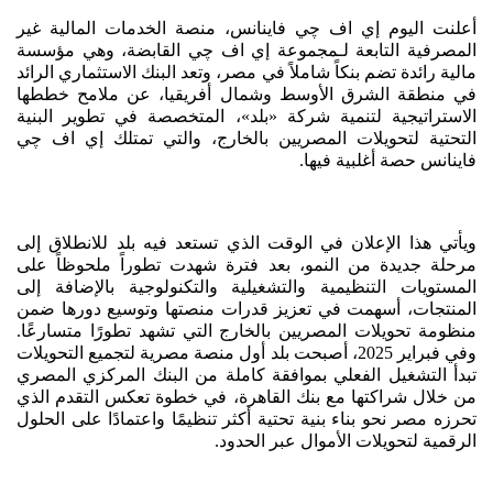
أعلنت اليوم إي اف چي فاينانس، منصة الخدمات المالية غير
المصرفية التابعة لـمجموعة إي اف چي القابضة، وهي مؤسسة
مالية رائدة تضم بنكاً شاملاً في مصر، وتعد البنك الاستثماري الرائد
في منطقة الشرق الأوسط وشمال أفريقيا، عن ملامح خططها
الاستراتيجية لتنمية شركة «بلد»، المتخصصة في تطوير البنية
التحتية لتحويلات المصريين بالخارج، والتي تمتلك إي اف چي
فاينانس حصة أغلبية فيها.
ويأتي هذا الإعلان في الوقت الذي تستعد فيه بلد للانطلاق إلى
مرحلة جديدة من النمو، بعد فترة شهدت تطوراً ملحوظاً على
المستويات التنظيمية والتشغيلية والتكنولوجية بالإضافة إلى
المنتجات، أسهمت في تعزيز قدرات منصتها وتوسيع دورها ضمن
منظومة تحويلات المصريين بالخارج التي تشهد تطورًا متسارعًا.
وفي فبراير 2025، أصبحت بلد أول منصة مصرية لتجميع التحويلات
تبدأ التشغيل الفعلي بموافقة كاملة من البنك المركزي المصري
من خلال شراكتها مع بنك القاهرة، في خطوة تعكس التقدم الذي
تحرزه مصر نحو بناء بنية تحتية أكثر تنظيمًا واعتمادًا على الحلول
الرقمية لتحويلات الأموال عبر الحدود.