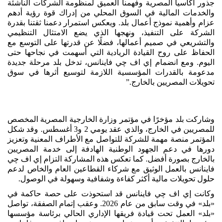
جذور أكاسيا المصرية وفهمنا العميق لمنظومة الشركات الناشئة
والخدمات المالية في السوق المحلي من إدراك قوة رؤية أدهم
عزام وأهمية نموذج أعمال بلد. ويعكس استمرار دعمنا ثقتنا بقدرة
الشركة على التنفيذ، ونهجها الذي يضع الامتثال التنظيمي
والتشريعي في صميم أعمالها، فضلًا عن قدرتها على التوسع مع
الحفاظ على روح القيادة الريادية التي أسهمت في نجاحها حتى
اليوم. ومع انضمام إي اف چي فاينانس، تدخل بلد مرحلة جديدة
مدعومة بالقدرات المؤسسية اللازمة لتوسيع أثرها في سوق
تحويلات المصريين بالخارج.”
وشاركت بلد مؤخرًا في مؤتمر وزارة الخارجية المصرية المخصص
للمصريين في الخارج، والذي عقد يومي 2 و3 أغسطس. وقد شكل
المؤتمر منصة مهمة للشركة للتواصل مع الأطراف المعنية وتعزيز
دورها في دعم الجهود الوطنية الهادفة إلى خدمة المصريين
بالخارج بصورة أفضل. كما تعكس هذه المشاركة التزام إي اف چي
فاينانس بالعمل الوثيق مع شركاء القطاعين العام والخاص لدعم
حلول تحويلات مالية أكثر كفاءة وشفافية وسهولة في الوصول.
وكانت إي اف چي فاينانس قد استحوذت على حصة حاكمة في
«بلد» في وقت سابق من عام 2026. وعقب إتمام الصفقة، تواصل
«بلد» العمل تحت قيادة فريقها الإداري الحالي برئاسة مؤسسها