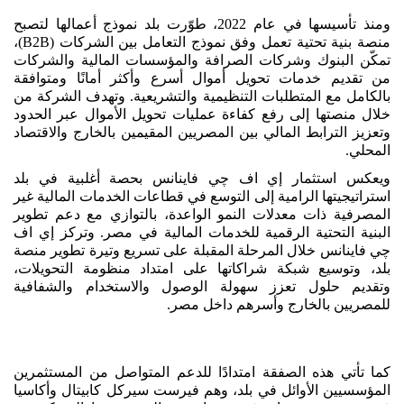
ومنذ تأسيسها في عام 2022، طوّرت بلد نموذج أعمالها لتصبح
منصة بنية تحتية تعمل وفق نموذج التعامل بين الشركات (B2B)،
تمكّن البنوك وشركات الصرافة والمؤسسات المالية والشركات
من تقديم خدمات تحويل أموال أسرع وأكثر أمانًا ومتوافقة
بالكامل مع المتطلبات التنظيمية والتشريعية. وتهدف الشركة من
خلال منصتها إلى رفع كفاءة عمليات تحويل الأموال عبر الحدود
وتعزيز الترابط المالي بين المصريين المقيمين بالخارج والاقتصاد
المحلي.
ويعكس استثمار إي اف چي فاينانس بحصة أغلبية في بلد
استراتيجيتها الرامية إلى التوسع في قطاعات الخدمات المالية غير
المصرفية ذات معدلات النمو الواعدة، بالتوازي مع دعم تطوير
البنية التحتية الرقمية للخدمات المالية في مصر. وتركز إي اف
چي فاينانس خلال المرحلة المقبلة على تسريع وتيرة تطوير منصة
بلد، وتوسيع شبكة شراكاتها على امتداد منظومة التحويلات،
وتقديم حلول تعزز سهولة الوصول والاستخدام والشفافية
للمصريين بالخارج وأسرهم داخل مصر.
كما تأتي هذه الصفقة امتدادًا للدعم المتواصل من المستثمرين
المؤسسيين الأوائل في بلد، وهم فيرست سيركل كابيتال وأكاسيا