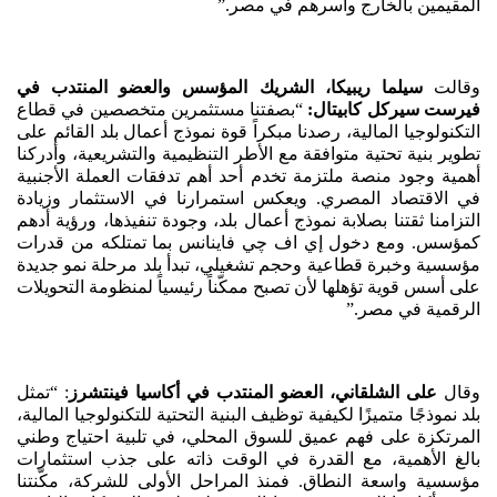
المقيمين بالخارج وأسرهم في مصر.”
وقالت
سيلما ريبيكا، الشريك المؤسس والعضو المنتدب في
فيرست سيركل كابيتال:
“بصفتنا مستثمرين متخصصين في قطاع
التكنولوجيا المالية، رصدنا مبكراً قوة نموذج أعمال بلد القائم على
تطوير بنية تحتية متوافقة مع الأطر التنظيمية والتشريعية، وأدركنا
أهمية وجود منصة ملتزمة تخدم أحد أهم تدفقات العملة الأجنبية
في الاقتصاد المصري. ويعكس استمرارنا في الاستثمار وزيادة
التزامنا ثقتنا بصلابة نموذج أعمال بلد، وجودة تنفيذها، ورؤية أدهم
كمؤسس. ومع دخول إي اف چي فاينانس بما تمتلكه من قدرات
مؤسسية وخبرة قطاعية وحجم تشغيلي، تبدأ بلد مرحلة نمو جديدة
على أسس قوية تؤهلها لأن تصبح ممكّناً رئيسياً لمنظومة التحويلات
الرقمية في مصر.”
وقال
على الشلقاني، العضو المنتدب في أكاسيا فينتشرز
: “تمثل
بلد نموذجًا متميزًا لكيفية توظيف البنية التحتية للتكنولوجيا المالية،
المرتكزة على فهم عميق للسوق المحلي، في تلبية احتياج وطني
بالغ الأهمية، مع القدرة في الوقت ذاته على جذب استثمارات
مؤسسية واسعة النطاق. فمنذ المراحل الأولى للشركة، مكّنتنا