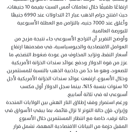
ارتفاعًا طفيفًا خلال تعاملات أمس السبت بقيمة 10 جنيهات،
حيث افتتح جرام الذهب عيار 21 التداولات عند 6990 جنيهًا
وأغلق عند 7000 جنيه، بالتزامن مع العطلة الأسبوعية
للبورصة العالمية.
وأوضح التقرير أن التراجع الأسبوعي جاء نتيجة مزيج من
العوامل الاقتصادية والجيوسياسية، في مقدمتها ارتفاع
أسعار النفط، وتزايد المخاوف من عودة ضغوط التضخم، ما
عزز من قوة الدولار ودفع عوائد سندات الخزانة الأمريكية
للصعود، وهو ما حدّ من جاذبية الذهب بالنسبة للمستثمرين.
وخلال الأسبوع، ارتفعت عوائد سندات الخزانة الأمريكية لأجل
10 سنوات بنسبة 1.5%، بينما سجل الدولار أول مكسب
أسبوعي له في ثلاثة أسابيع.
ورغم استمرار وقف إطلاق النار الهش بين الولايات المتحدة
وإيران، فإن حالة التوتر لا تزال قائمة، بما يبقي الأسواق في
حالة ترقب، خاصة مع انتظار المستثمرين خلال الأسبوع
المقبل حزمة من البيانات الاقتصادية المهمة، تشمل قرار