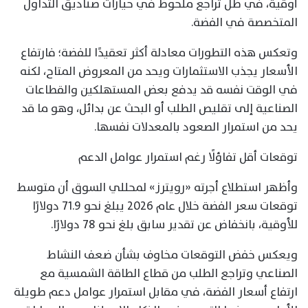
أوقية، في ظل تراجع ملحوظ في حيازات صناديق التداول
المتخصصة في الفضة.
وتعكس هذه التطورات معادلة أكثر تعقيدًا للفضة؛ فارتفاع
الأسعار يجذب الاستثمارات ويحد من المعروض المتاح، لكنه
في الوقت نفسه قد يدفع بعض المستهلكين والقطاعات
الصناعية إلى تقليص الطلب أو البحث عن بدائل، وهو ما قد
يحد من استمرار الصعود بالمعدلات نفسها.
توقعات أقل تفاؤلًا رغم استمرار عوامل الدعم
وأظهر استطلاع أجرته «رويترز» لمحللي السوق أن متوسط
توقعات سعر الفضة خلال عام 2026 يبلغ نحو 71.9 دولارًا
للأوقية، بانخفاض عن تقدير سابق بلغ نحو 78 دولارًا.
ويعكس خفض التوقعات مخاوف بشأن ضعف النشاط
الصناعي وتراجع الطلب من قطاع الطاقة الشمسية مع
ارتفاع أسعار الفضة، في مقابل استمرار عوامل دعم طويلة