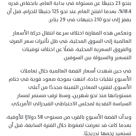
بنحو 23 جنيهًا عن مستواه في بداية العام، بانخفاض قدره
18.4%، بعدما افتتح العام عند نحو 125 جنيهًا للجرام، قبل أن
يقفز إلى نحو 210 جنيهات في 29 يناير.
وتعكس هذه المقارنة اختلاف سرعة انتقال حركة الأسعار
العالمية إلى السوق المحلية، في ظل تأثيرات سعر الصرف
والفروق السعرية المحلية، فضلًا عن اختلاف توقيتات
التسعير والسيولة بين السوقين.
في حين شهدت أسعار الفضة العالمية خلال تعاملات
الأسبوع تقلبات حادة، انتهت بموجة صعود قوية في ختام
الأسبوع، لتقترب المعادن الثمينة مجددًا من أعلى
مستوياتها منذ نحو شهرين، وسط ترقب مستمر لمسار
السياسة النقدية لمجلس الاحتياطي الفيدرالي الأمريكي.
وبدأت الفضة الأسبوع بالقرب من مستوى 58 دولارًا للأوقية،
بعدما كانت قد تعرضت لضغوط خلال الفترة السابقة، قبل أن
تستعيد زخمها تدريجيًا.