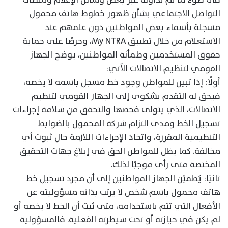
التواصل الاجتماعي بشأن ظهور خطوط هاتف محمول
مسجلة بأسماء بعض المواطنين دون علمهم عند
الاستعلام من خلال تطبيق My NTRA، وحرصًا على حماية
حقوق المستخدمين وطمأنة المواطنين، يوضح الجهاز
القومي لتنظيم الاتصالات الآتي:
أولًا: إذا تبين للمواطن وجود خط مسجل باسمه لا يخصه،
فيحق له التقدم بشكوى إلى الجهاز القومي لتنظيم
الاتصالات، الذي يتولى فحصها والتحقق من سلامة إجراءات
تسجيل الخط ومدى التزام شركة المحمول بالضوابط
التنظيمية المقررة، واتخاذ الإجراءات اللازمة حال ثبوت أي
مخالفة. كما يظل للمواطن الحق في إبلاغ جهات التحقيق
المختصة متى رأى موجبًا لذلك.
ثانيًا: يُطمئِن الجهاز المواطنين إلى أن مجرد تسجيل خط
هاتف محمول باسم شخص لا يرتب بذاته مسؤوليته عن
الأفعال التي تتم باستخدامه، متى ثبت أن الخط لا يخصه أو
لم يكن في حيازته أو تحت سيطرته الفعلية. فالمسؤولية