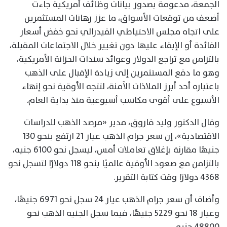
الجمعة، مدعومة بصدور بيانات وظائف أمريكية جاءت
أضعف من توقعات الأسواق، ما عزز رهانات المستثمرين
على اتجاه مجلس الاحتياطي الفيدرالي نحو خفض أسعار
الفائدة أو الإبقاء عليها دون تغيير خلال الاجتماعات المقبلة،
بالتزامن مع تراجع الدولار وعوائد سندات الخزانة الأمريكية،
وهو ما دفع المستثمرين إلى زيادة الإقبال على الذهب
باعتباره أحد أبرز الملاذات الآمنة، لتتجه الأوقية نحو إنهاء
الأسبوع على أقوى مكاسب أسبوعية منذ بداية العام.
وقال الدكتور وليد فاروق، مدير «مرصد الذهب للدراسات
الاقتصادية»، إن سعر جرام الذهب عيار 21 ارتفع بنحو 130
جنيهًا مقارنة بإغلاق تعاملات أمس، ليسجل نحو 6100 جنيه،
بالتزامن مع صعود الأوقية عالميًا بنحو 118 دولارًا لتسجل نحو
4368 دولارًا وقت كتابة التقرير.
وأضاف أن سعر جرام الذهب عيار 24 سجل نحو 6971 جنيهًا،
وعيار 18 نحو 5229 جنيهًا، فيما سجل الجنيه الذهب نحو
48800 جنيه.