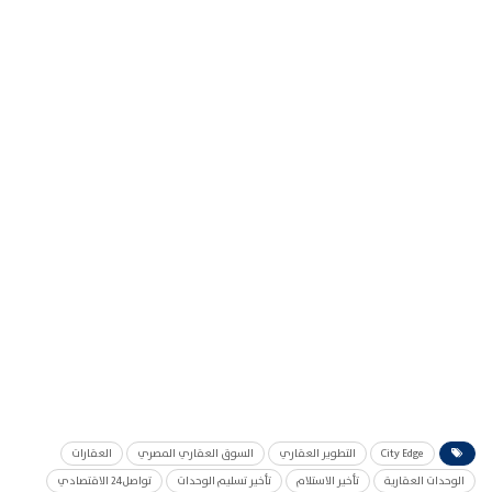
City Edge
التطوير العقاري
السوق العقاري المصري
العقارات
الوحدات العقارية
تأخير الاستلام
تأخير تسليم الوحدات
تواصل24 الاقتصادي