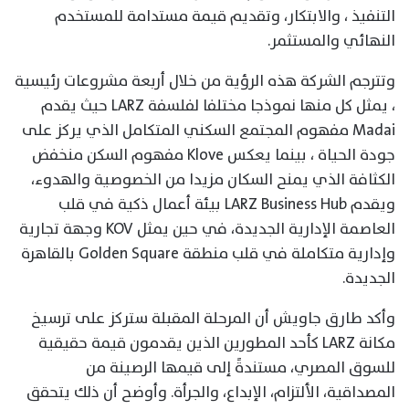
التنفيذ ، والابتكار، وتقديم قيمة مستدامة للمستخدم
النهائي والمستثمر.
وتترجم الشركة هذه الرؤية من خلال أربعة مشروعات رئيسية
، يمثل كل منها نموذجا مختلفا لفلسفة LARZ حيث يقدم
Madai مفهوم المجتمع السكني المتكامل الذي يركز على
جودة الحياة ، بينما يعكس Klove مفهوم السكن منخفض
الكثافة الذي يمنح السكان مزيدا من الخصوصية والهدوء،
ويقدم LARZ Business Hub بيئة أعمال ذكية في قلب
العاصمة الإدارية الجديدة، في حين يمثل KOV وجهة تجارية
وإدارية متكاملة في قلب منطقة Golden Square بالقاهرة
الجديدة.
وأكد طارق جاويش أن المرحلة المقبلة ستركز على ترسيخ
مكانة LARZ كأحد المطورين الذين يقدمون قيمة حقيقية
للسوق المصري، مستندةً إلى قيمها الرصينة من
المصداقية، الألتزام، الإبداع، والجرأة. وأوضح أن ذلك يتحقق