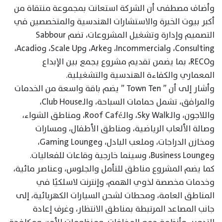
وأضاف مصطفى أن الشركة استعانت بمجموعة منتقاة من
أكبر بيوت الخبرة والاستشارات الهندسية والمتخصصين في
التصميم وإدارة وتشغيل المشروعات، تضم Sabbour
Consulting، وIncommercial، وArke، وScale Up، وAcadio،
وRECO، بما يضمن تقديم مشروع يجمع بين الإبداع
المعماري والكفاءة الهندسية والتشغيلية.
وأشار إلى أن ” Town Ten ” يضم باقة واسعة من الخدمات
والمرافق، تشمل حمامات السباحة، والـClub House،
واللاجون، والـSky Walk، والـRoof Café، ومناطق الشواء،
وصالة الألعاب الرياضية، ومناطق الأطفال، ومسارات
ومخازن الدراجات، وملعب البادل، وGaming Lounge،
وBusiness Lounge، وسينما خارجية وقاعات للفعاليات.
كما يضم المشروع مناطق للتأمل والجلوس، وعناصر مائية،
وخدمات مخصصة لذوي الهمم، وإنترنت لاسلكيًا في
المناطق العامة، ومحطات لشحن السيارات الكهربائية، إلى
جانب المصاعد المرتبطة بمناطق الانتظار، وغرف إعادة