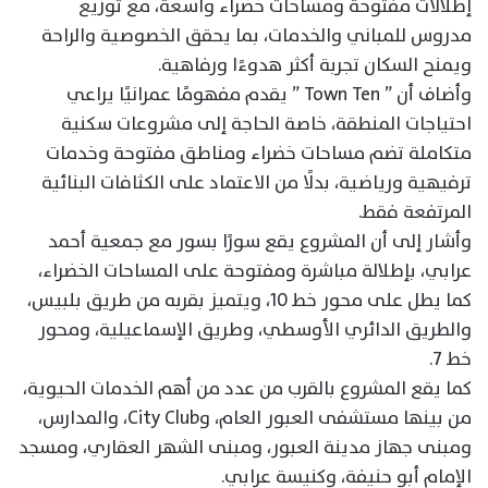
إطلالات مفتوحة ومساحات خضراء واسعة، مع توزيع
مدروس للمباني والخدمات، بما يحقق الخصوصية والراحة
ويمنح السكان تجربة أكثر هدوءًا ورفاهية.
وأضاف أن ” Town Ten ” يقدم مفهومًا عمرانيًا يراعي
احتياجات المنطقة، خاصة الحاجة إلى مشروعات سكنية
متكاملة تضم مساحات خضراء ومناطق مفتوحة وخدمات
ترفيهية ورياضية، بدلًا من الاعتماد على الكثافات البنائية
المرتفعة فقط.
وأشار إلى أن المشروع يقع سورًا بسور مع جمعية أحمد
عرابي، بإطلالة مباشرة ومفتوحة على المساحات الخضراء،
كما يطل على محور خط 10، ويتميز بقربه من طريق بلبيس،
والطريق الدائري الأوسطي، وطريق الإسماعيلية، ومحور
خط 7.
كما يقع المشروع بالقرب من عدد من أهم الخدمات الحيوية،
من بينها مستشفى العبور العام، وCity Club، والمدارس،
ومبنى جهاز مدينة العبور، ومبنى الشهر العقاري، ومسجد
الإمام أبو حنيفة، وكنيسة عرابي.