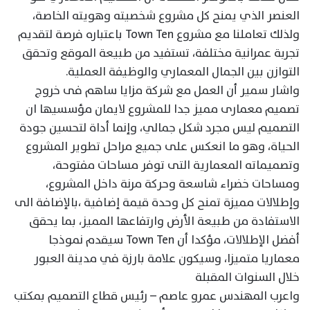
العنصر الذي يمنح كل مشروع شخصيته وهويته الخاصة،
ولذلك تعاملنا مع مشروع Town Ten باعتباره فرصة لتقديم
تجربة عمرانية مختلفة، تستفيد من طبيعة الموقع وتحقق
التوازن بين الجمال المعماري والوظيفة العملية.
واشار سمير أن العمل مع شركة مزايا ساهم فى خروج
تصميم معمارى مميز جدا للمشروع لايمان مؤسسيها ان
التصميم ليس مجرد شكل جمالي، وإنما أداة لتحسين جودة
الحياة، وهو ما انعكس على جميع مراحل تطوير المشروع
وتصميماته المعمارية التى توفر مساحات مفتوحة،
ومساحات خضراء شاسعة وحركة مرنة داخل المشروع،
وإطلالات مميزة تمنح كل وحدة قيمة إضافية ،بالإضافة الى
الاستفادة من طبيعة الأرض وارتفاعها المميز، بما يحقق
أفضل الإطلالات، مؤكدا أن Town Ten سيقدم نموذجا
معماريا متميزا، وسيكون علامة بارزة في مدينة العبور
خلال السنوات المقبلة
واعرب المهندس عمرو عاصم – رئيس قطاع التصميم بمكتب