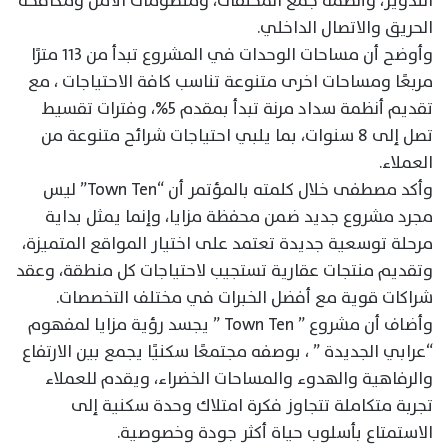
التدوير، وأنظمة جمع المخلفات، ومنظومات الأمن ومكافحة
الحريق والاتصال الداخلي.
وأوضح أن مساحات الوحدات في المشروع تبدأ من ١١٣ مترًا
مربعًا ومساحات اخرى متنوعة تناسب كافة الاحتياجات ، مع
تقديم أنظمة سداد مرنة تبدأ بمقدم 5%، وفترات تقسيط
تصل إلى 8 سنوات، بما يلبي احتياجات شرائح متنوعة من
العملاء.
وأكد مصطفى خلال كلمته بالمؤتمر أن “Town Ten” ليس
مجرد مشروع جديد ضمن محفظة مزايا، وإنما يمثل بداية
مرحلة توسعية جديدة تعتمد على اختيار المواقع المتميزة،
وتقديم منتجات عقارية تستجيب لاحتياجات كل منطقة، وعقد
شراكات قوية مع أفضل الخبرات في مختلف التخصصات.
وأضاف أن مشروع ” Town Ten ” يجسد رؤية مزايا لمفهوم
“عرابي الجديدة ” ، بوصفه مجتمعًا سكنيًا يجمع بين الارتفاع
والرفاهية والهدوء والمساحات الخضراء، ويقدم للعملاء
تجربة متكاملة تتجاوز فكرة امتلاك وحدة سكنية إلى
الاستمتاع بأسلوب حياة أكثر جودة وخصوصية.