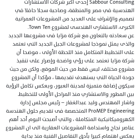
Sabbour Consulting إحدى أكبر شركات الاستشارات
الهندسية في مصر والمنطقة، وصاحبة سجلا حافلا في
تصميم والإشراف على العديد من المشروعات العمرانية
الكبرى، الاستشارى الهندسى لمشروع Town Ten.
عن سعادته بالتعاون مع شركة مزايا فى مشروعها الجديد
والذى يمثل نموذجا لمشروعات الجيل الجديد التي تعتمد
على التخطيط المتكامل منذ اللحظة الأولى ، موضحا أن
شركة مزايا تعتمد على رؤي واضحة وإصرار على تنفيذ
مشروع مختلف، ليس فقط من حيث الموقع، ولكن من حيث
جودة الحياة التي يستهدف تقديمها ، مؤكدا أن المشروع
سيكون إضافة متميزة لمدينة العبور، ويعكس تكامل الرؤية
بين المطور والاستشاري منذ المراحل الأولى للتخطيط.
واشار المهندس وليد عبدالغفار – رئيس مجلس إدارة
ProMEP Engineering المتخصصة فى تقديم حلول الهندسة
الكهروميكانيكية المتكاملة ، والتي أصبحت اليوم أحد أهم
عناصر نجاح واستدامة المشروعات العقارية الى ان المشروع
يعكس اهتمام كبيرا بأدق التفاصيل الفنية منذ بداية