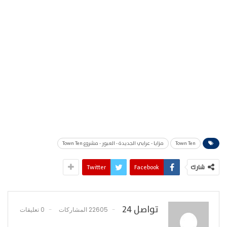
Town Ten
مزايا - عرابي الجديدة - العبور - مشروع Town Ten
شارك
Facebook
Twitter
تواصل 24
22605 المشاركات
0 تعليقات