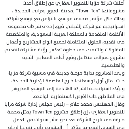
أعلنت شركة مزايا للتطوير العقاري عن إطلاق أحدث
مشروعاتها “Town Ten” بمدينة العبور بعرابى الجديدة ،
وذلك خلال مؤتمر صحفي موسع، بالتزامن مع توقيع شراكة
استراتيجية مع شركة إنفينتي فيو، إحدى شركات مجموعة
الأنظمة المتقدمة بالمملكة العربية السعودية، والمتخصصة
في تقديم الحلول المتكاملة لجميع انواع المشاريع وأعمال
المقاولات والتنفيذ، في خطوة تعكس رؤية مشتركة لتقديم
مشروع عمراني متكامل وفق أعلى المعايير الفنية
والهندسية.
ويعد المشروع بداية مرحلة جديدة في مسيرة شركة مزايا،
حيث يمثل أول توسعاتها خارج العاصمة الإدارية الجديدة،
ويؤكد استراتيجية الشركة الهادفة إلى التوسع المدروس
في المناطق ذات الفرص الاستثمارية الواعدة.
وقال المهندس محمد علام – رئيس مجلس إدارة شركة مزايا
للتطوير العقاري ، إن إطلاق مشروع Town Ten يمثل محطة
فارقة في تاريخ الشركة بعد نحو عشر سنوات من العمل
في السوق المصري، مؤكدا أن المشروع يأتي تتويجا لرحلة