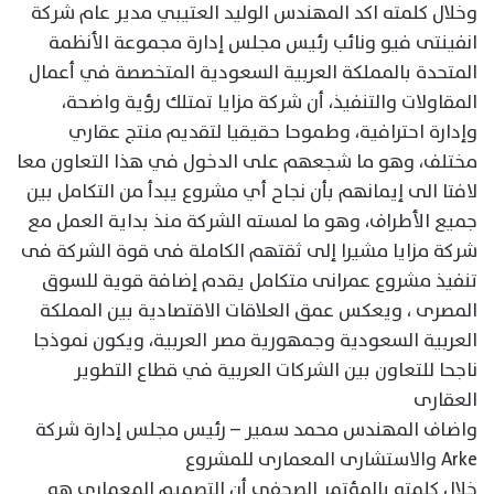
وخلال كلمته اكد المهندس الوليد العتيبي مدير عام شركة
انفينتى فيو ونائب رئيس مجلس إدارة مجموعة الأنظمة
المتحدة بالمملكة العربية السعودية المتخصصة في أعمال
المقاولات والتنفيذ، أن شركة مزايا تمتلك رؤية واضحة،
وإدارة احترافية، وطموحا حقيقيا لتقديم منتج عقاري
مختلف، وهو ما شجعهم على الدخول في هذا التعاون معا
لافتا الى إيمانهم بأن نجاح أي مشروع يبدأ من التكامل بين
جميع الأطراف، وهو ما لمسته الشركة منذ بداية العمل مع
شركة مزايا مشيرا إلى ثقتهم الكاملة فى قوة الشركة فى
تنفيذ مشروع عمرانى متكامل يقدم إضافة قوية للسوق
المصرى ، ويعكس عمق العلاقات الاقتصادية بين المملكة
العربية السعودية وجمهورية مصر العربية، ويكون نموذجا
ناجحا للتعاون بين الشركات العربية في قطاع التطوير
العقارى
واضاف المهندس محمد سمير – رئيس مجلس إدارة شركة
Arke والاستشارى المعمارى للمشروع
خلال كلمته بالمؤتمر الصحفى أن التصميم المعماري هو