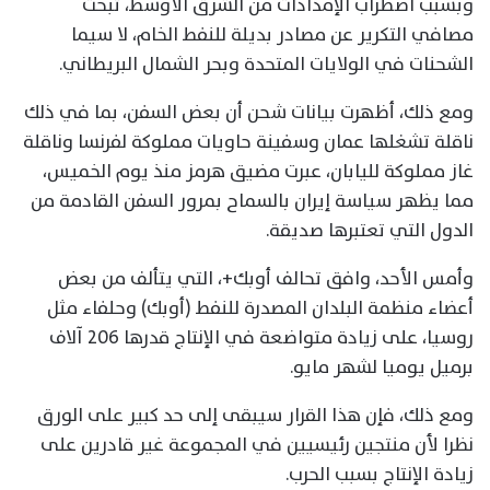
وبسبب اضطراب الإمدادات من الشرق الأوسط، تبحث
مصافي التكرير عن مصادر بديلة للنفط الخام، لا سيما
الشحنات في الولايات المتحدة وبحر الشمال البريطاني.
ومع ذلك، أظهرت بيانات شحن أن بعض السفن، بما في ذلك
ناقلة تشغلها عمان وسفينة حاويات مملوكة لفرنسا وناقلة
غاز مملوكة لليابان، عبرت مضيق هرمز منذ يوم الخميس،
مما يظهر سياسة إيران بالسماح بمرور السفن القادمة من
الدول التي تعتبرها صديقة.
وأمس الأحد، وافق تحالف أوبك+، التي يتألف من بعض
أعضاء منظمة البلدان المصدرة للنفط (أوبك) وحلفاء مثل
روسيا، على زيادة متواضعة في الإنتاج قدرها 206 آلاف
برميل يوميا لشهر مايو.
ومع ذلك، فإن هذا القرار سيبقى إلى حد كبير على الورق
نظرا لأن منتجين رئيسيين في المجموعة غير قادرين على
⁠زيادة الإنتاج بسبب الحرب.