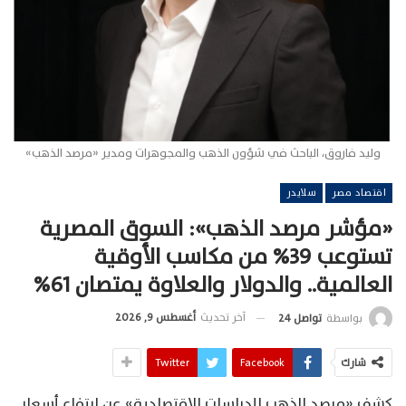
وليد فاروق، الباحث في شؤون الذهب والمجوهرات ومدير «مرصد الذهب»
اقتصاد مصر
سلايدر
«مؤشر مرصد الذهب»: السوق المصرية
تستوعب 39% من مكاسب الأوقية
العالمية.. والدولار والعلاوة يمتصان 61%
آخر تحديث
أغسطس 9, 2026
بواسطة
تواصل 24
شارك
Facebook
Twitter
كشف «مرصد الذهب للدراسات الاقتصادية» عن ارتفاع أسعار