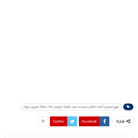
كوريا تسجل أعلى فائض سياحي منذ جائحة «كوفيد-19» بـ596 مليون دولار
شارك
Facebook
Twitter