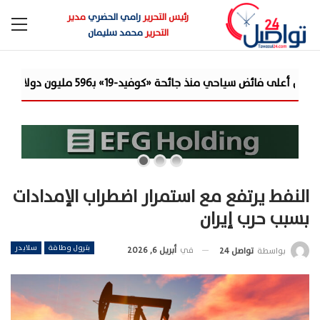
رئيس التحرير
رامي الحضري
مدير
التحرير
محمد سليمان
كوفيد-19» بـ596 مليون دولار
فاو: ارتفاع أسعار الغذاء عالميًا 0.6% في يول
النفط يرتفع مع استمرار اضطراب الإمدادات
بسبب حرب إيران
بترول وطاقة
سلايدر
في
أبريل 6, 2026
بواسطة
تواصل 24