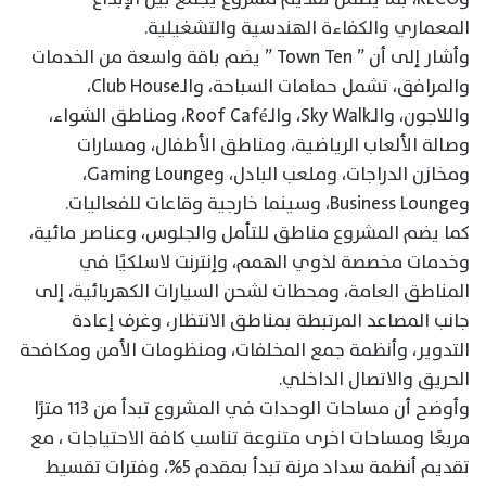
المعماري والكفاءة الهندسية والتشغيلية.
وأشار إلى أن ” Town Ten ” يضم باقة واسعة من الخدمات
والمرافق، تشمل حمامات السباحة، والـClub House،
واللاجون، والـSky Walk، والـRoof Café، ومناطق الشواء،
وصالة الألعاب الرياضية، ومناطق الأطفال، ومسارات
ومخازن الدراجات، وملعب البادل، وGaming Lounge،
وBusiness Lounge، وسينما خارجية وقاعات للفعاليات.
كما يضم المشروع مناطق للتأمل والجلوس، وعناصر مائية،
وخدمات مخصصة لذوي الهمم، وإنترنت لاسلكيًا في
المناطق العامة، ومحطات لشحن السيارات الكهربائية، إلى
جانب المصاعد المرتبطة بمناطق الانتظار، وغرف إعادة
التدوير، وأنظمة جمع المخلفات، ومنظومات الأمن ومكافحة
الحريق والاتصال الداخلي.
وأوضح أن مساحات الوحدات في المشروع تبدأ من ١١٣ مترًا
مربعًا ومساحات اخرى متنوعة تناسب كافة الاحتياجات ، مع
تقديم أنظمة سداد مرنة تبدأ بمقدم 5%، وفترات تقسيط