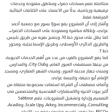
متكاملة تضم مساحات خضراء ومناطق مفتوحة وخدمات
ترفيهية ورياضية، بدلًا من الاعتماد على الكثافات البنائية
المرتفعة فقط.
وأشار إلى أن المشروع يقع سورًا بسور مع جمعية أحمد
عرابي، بإطلالة مباشرة ومفتوحة على المساحات الخضراء،
كما يطل على محور خط 10، ويتميز بقربه من طريق بلبيس،
والطريق الدائري الأوسطي، وطريق الإسماعيلية، ومحور
خط 7.
كما يقع المشروع بالقرب من عدد من أهم الخدمات الحيوية،
من بينها مستشفى العبور العام، وCity Club، والمدارس،
ومبنى جهاز مدينة العبور، ومبنى الشهر العقاري، ومسجد
الإمام أبو حنيفة، وكنيسة عرابي.
وأضاف مصطفى أن الشركة استعانت بمجموعة منتقاة من
أكبر بيوت الخبرة والاستشارات الهندسية والمتخصصين في
التصميم وإدارة وتشغيل المشروعات، تضم Sabbour
Consulting، وIncommercial، وArke، وScale Up، وAcadio،
وRECO، بما يضمن تقديم مشروع يجمع بين الإبداع