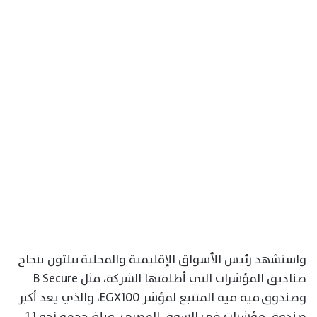
واستشهد رئيس الأسواق الإقليمية والمحلية ببلتون بنجاح
صناديق المؤشرات التي أطلقتها الشركة، مثل B Secure
وصندوق مية مية المتتبع لمؤشر EGX100، والذي يعد أكبر
صندوق مؤشرات في السوق المصري، وبلغ حجمه نحو 1.1