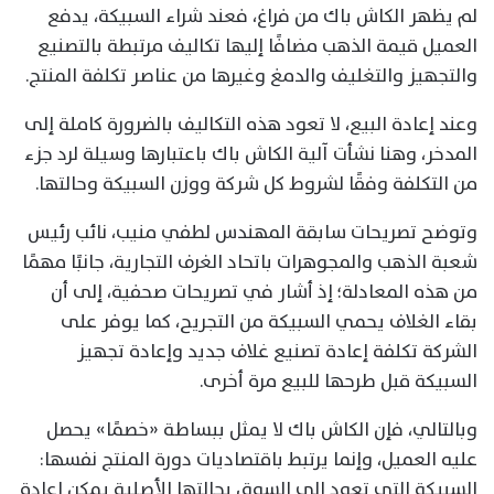
لم يظهر الكاش باك من فراغ، فعند شراء السبيكة، يدفع
العميل قيمة الذهب مضافًا إليها تكاليف مرتبطة بالتصنيع
والتجهيز والتغليف والدمغ وغيرها من عناصر تكلفة المنتج.
وعند إعادة البيع، لا تعود هذه التكاليف بالضرورة كاملة إلى
المدخر، وهنا نشأت آلية الكاش باك باعتبارها وسيلة لرد جزء
من التكلفة وفقًا لشروط كل شركة ووزن السبيكة وحالتها.
وتوضح تصريحات سابقة المهندس لطفي منيب، نائب رئيس
شعبة الذهب والمجوهرات باتحاد الغرف التجارية، جانبًا مهمًا
من هذه المعادلة؛ إذ أشار في تصريحات صحفية، إلى أن
بقاء الغلاف يحمي السبيكة من التجريح، كما يوفر على
الشركة تكلفة إعادة تصنيع غلاف جديد وإعادة تجهيز
السبيكة قبل طرحها للبيع مرة أخرى.
وبالتالي، فإن الكاش باك لا يمثل ببساطة «خصمًا» يحصل
عليه العميل، وإنما يرتبط باقتصاديات دورة المنتج نفسها:
السبيكة التي تعود إلى السوق بحالتها الأصلية يمكن إعادة