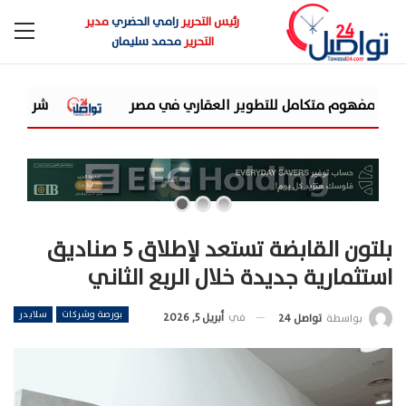
رئيس التحرير
رامي الحضري
مدير
التحرير
محمد سليمان
شركة «AIG» تتعاون مع «CSCEC الصينية» بمشروع «AI Tower» بأعلى المعايير العالمية
بلتون القابضة تستعد لإطلاق 5 صناديق
استثمارية جديدة خلال الربع الثاني
بورصة وشركات
سلايدر
في
أبريل 5, 2026
بواسطة
تواصل 24