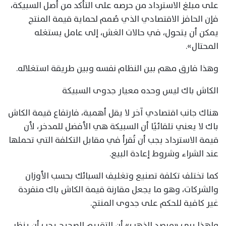
على مبلغ الاسترداد من حرصه على التأكد من أصل السبيكة،
فإن الحافز الاقتصادي الذي صُمم لحماية قيمة المنتج
يمكن أن يتحول، في حالات الغش، إلى عامل يستغله
المحتال».
وهذا فارق مهم بين النظام نفسه وبين طريقة استغلاله.
الكاش باك ليس وحده معيار جدوى السبيكة
هناك جانب اقتصادي آخر لا يقل أهمية، فارتفاع قيمة الكاش
باك لا يعني تلقائيًا أن السبيكة هي الأفضل للمدخر، لأن
قيمة الاسترداد يجب أن تُقرأ في مقابل التكلفة التي تحملها
عند الشراء وشروط إعادة البيع.
كما تختلف تكلفة تصنيع وتغليف السبائك بحسب الأوزان
والشركات، وهو ما يجعل مقارنة قيمة الكاش باك منفردة
غير كافية للحكم على جدوى المنتج.
ولهذا يرى «مرصد الذهب» أن التقييم الصحيح يجب أن ينظر