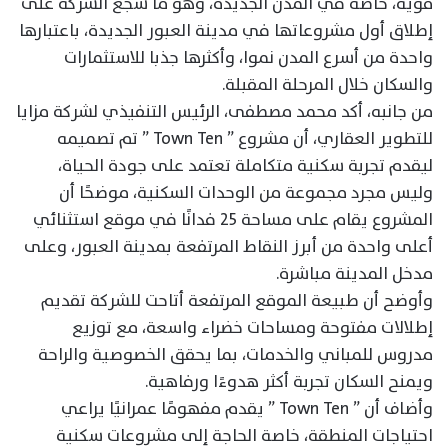
قوية، خاصة في المدن الجديدة، وهو ما شجع الشركة على
إطلاق أول مشروعاتها في مدينة العبور الجديدة، باعتبارها
واحدة من أسرع المدن نموا، وأكثرها جذبا للاستثمارات
والسكان خلال المرحلة المقبلة.
من جانبه، أكد محمد مصطفى، الرئيس التنفيذي لشركة مزايا
للتطوير العقاري، أن مشروع ” Town Ten ” تم تصميمه
ليقدم تجربة سكنية متكاملة تعتمد على جودة الحياة،
وليس مجرد مجموعة من الوحدات السكنية، موضحًا أن
المشروع يقام على مساحة 25 فدانًا في موقع استثنائي
أعلى واحدة من أبرز النقاط المرتفعة بمدينة العبور، وعلى
مدخل المدينة مباشرة.
وأوضح أن طبيعة الموقع المرتفعة أتاحت للشركة تقديم
إطلالات مفتوحة ومساحات خضراء واسعة، مع توزيع
مدروس للمباني والخدمات، بما يحقق الخصوصية والراحة
ويمنح السكان تجربة أكثر هدوءًا ورفاهية.
وأضاف أن ” Town Ten ” يقدم مفهومًا عمرانيًا يراعي
احتياجات المنطقة، خاصة الحاجة إلى مشروعات سكنية