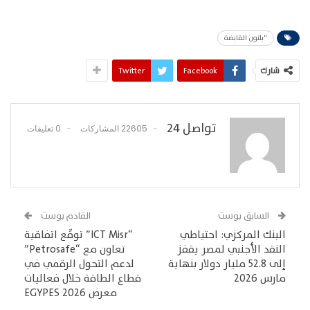
"بلتون القابضة
شارك
Facebook
Twitter
تواصل 24
22605 المشاركات
0 تعليقات
السابق بوست
القادم بوست
البنك المركزي: احتياطي
“ICT Misr” توقّع اتفاقية
النقد الأجنبي لمصر يقفز
تعاون مع “Petrosafe”
إلى 52.8 مليار دولار بنهاية
لدعم التحول الرقمي في
مارس 2026
قطاع الطاقة خلال فعاليات
معرض EGYPES 2026