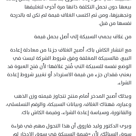
بيعها دون تحمل التكلفة ذاتها مرة أخرى لتغليفها
وتجهيزها، ومن ثم اكتسب الغلاف قيمة لم تكن له بالدرجة
نفسها من قبل.
من غلاف يحمي السبيكة إلى أصل يحمل قيمة
مع انتشار الكاش باك، أصبح الغلاف جزءًا من معادلة إعادة
البيع، فالسبيكة المغلفة وفق شروط الشركة ليست في
الوضع نفسه للسبيكة التي فُتح غلافها؛ لأن فتح العبوة قد
يعني فقدان جزء من قيمة الاسترداد أو تغيير شروط إعادة
الشراء.
وبذلك أصبح المدخر أمام منتج تتجاوز قيمته وزن الذهب
وعياره، فهناك الغلاف، وبيانات السبيكة، والرقم التسلسلي،
والفاتورة، وسياسة إعادة الشراء، وقيمة الكاش باك.
ويرى الدكتور وليد فاروق أن هذا التحول مهم في قراءة
سوق السبائك، لأن «قيمة السبيكة في سوق الادخار لم