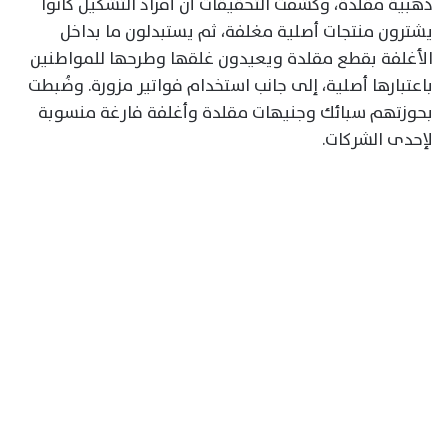
ذهبية مقلدة، وكشفت التحقيقات أن أفراد التشكيل كانوا
يشترون منتجات أصلية مغلفة، ثم يستبدلون ما بداخل
الأغلفة بقطع مقلدة ويعيدون غلقها وطرحها للمواطنين
باعتبارها أصلية، إلى جانب استخدام فواتير مزورة. وضُبطت
بحوزتهم سبائك وجنيهات مقلدة وأغلفة فارغة منسوبة
لإحدى الشركات.