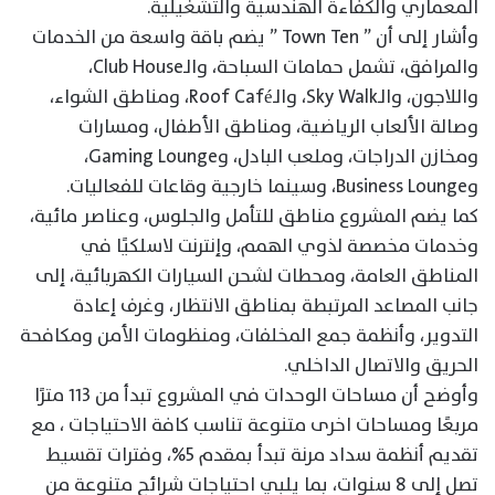
المعماري والكفاءة الهندسية والتشغيلية.
وأشار إلى أن ” Town Ten ” يضم باقة واسعة من الخدمات
والمرافق، تشمل حمامات السباحة، والـClub House،
واللاجون، والـSky Walk، والـRoof Café، ومناطق الشواء،
وصالة الألعاب الرياضية، ومناطق الأطفال، ومسارات
ومخازن الدراجات، وملعب البادل، وGaming Lounge،
وBusiness Lounge، وسينما خارجية وقاعات للفعاليات.
كما يضم المشروع مناطق للتأمل والجلوس، وعناصر مائية،
وخدمات مخصصة لذوي الهمم، وإنترنت لاسلكيًا في
المناطق العامة، ومحطات لشحن السيارات الكهربائية، إلى
جانب المصاعد المرتبطة بمناطق الانتظار، وغرف إعادة
التدوير، وأنظمة جمع المخلفات، ومنظومات الأمن ومكافحة
الحريق والاتصال الداخلي.
وأوضح أن مساحات الوحدات في المشروع تبدأ من ١١٣ مترًا
مربعًا ومساحات اخرى متنوعة تناسب كافة الاحتياجات ، مع
تقديم أنظمة سداد مرنة تبدأ بمقدم 5%، وفترات تقسيط
تصل إلى 8 سنوات، بما يلبي احتياجات شرائح متنوعة من