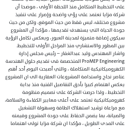
على التخطيط المتكامل منذ اللحظة الأولى ، موضحا أن
شركة مزايا تعتمد على رؤي واضحة وإصرار على تنفيذ
مشروع مختلف، ليس فقط من حيث الموقع، ولكن من حيث
جودة الحياة التي يستهدف تقديمها ، مؤكدا أن المشروع
سيكون إضافة متميزة لمدينة العبور، ويعكس تكامل الرؤية
بين المطور والاستشاري منذ المراحل الأولى للتخطيط.
واشار المهندس وليد عبدالغفار – رئيس مجلس إدارة
ProMEP Engineering المتخصصة فى تقديم حلول الهندسة
الكهروميكانيكية المتكاملة ، والتي أصبحت اليوم أحد أهم
عناصر نجاح واستدامة المشروعات العقارية الى ان المشروع
يعكس اهتمام كبيرا بأدق التفاصيل الفنية منذ بداية
التخطيط ، ولذا حرصت الشركة على تصميم منظومة
كهروميكانيكية تعتمد على أعلى معايير الكفاءة والسلامة،
مع مراعاة ترشيد استهلاك الطاقة وسهولة التشغيل
والصيانة، بما يضمن الحفاظ على جودة المشروع وقيمته
على المدى الطويل ، مؤكدا ان شركة مزايا تولى اهتماما