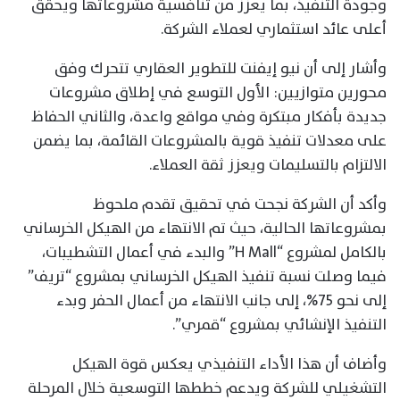
وجودة التنفيذ، بما يعزز من تنافسية مشروعاتها ويحقق
أعلى عائد استثماري لعملاء الشركة.
وأشار إلى أن نيو إيفنت للتطوير العقاري تتحرك وفق
محورين متوازيين: الأول التوسع في إطلاق مشروعات
جديدة بأفكار مبتكرة وفي مواقع واعدة، والثاني الحفاظ
على معدلات تنفيذ قوية بالمشروعات القائمة، بما يضمن
الالتزام بالتسليمات ويعزز ثقة العملاء.
وأكد أن الشركة نجحت في تحقيق تقدم ملحوظ
بمشروعاتها الحالية، حيث تم الانتهاء من الهيكل الخرساني
بالكامل لمشروع “H Mall” والبدء في أعمال التشطيبات،
فيما وصلت نسبة تنفيذ الهيكل الخرساني بمشروع “تريف”
إلى نحو 75%، إلى جانب الانتهاء من أعمال الحفر وبدء
التنفيذ الإنشائي بمشروع “قمري”.
وأضاف أن هذا الأداء التنفيذي يعكس قوة الهيكل
التشغيلي للشركة ويدعم خططها التوسعية خلال المرحلة