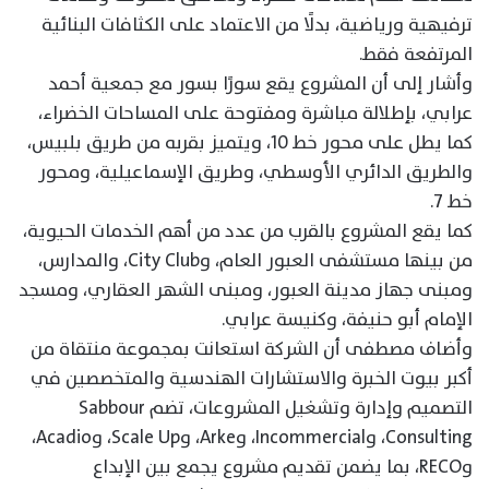
ترفيهية ورياضية، بدلًا من الاعتماد على الكثافات البنائية
المرتفعة فقط.
وأشار إلى أن المشروع يقع سورًا بسور مع جمعية أحمد
عرابي، بإطلالة مباشرة ومفتوحة على المساحات الخضراء،
كما يطل على محور خط 10، ويتميز بقربه من طريق بلبيس،
والطريق الدائري الأوسطي، وطريق الإسماعيلية، ومحور
خط 7.
كما يقع المشروع بالقرب من عدد من أهم الخدمات الحيوية،
من بينها مستشفى العبور العام، وCity Club، والمدارس،
ومبنى جهاز مدينة العبور، ومبنى الشهر العقاري، ومسجد
الإمام أبو حنيفة، وكنيسة عرابي.
وأضاف مصطفى أن الشركة استعانت بمجموعة منتقاة من
أكبر بيوت الخبرة والاستشارات الهندسية والمتخصصين في
التصميم وإدارة وتشغيل المشروعات، تضم Sabbour
Consulting، وIncommercial، وArke، وScale Up، وAcadio،
وRECO، بما يضمن تقديم مشروع يجمع بين الإبداع