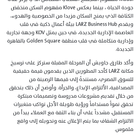
جودة الحياة ، بينما يعكس Klove مفهوم السكن منخفض
الكثافة الذي يمنح السكان مزيدا من الخصوصية والهدوء،
ويقدم LARZ Business Hub بيئة أعمال ذكية في قلب
العاصمة الإدارية الجديدة، في حين يمثل KOV وجهة تجارية
وإدارية متكاملة في قلب منطقة Golden Square بالقاهرة
الجديدة.
وأكد طارق جاويش أن المرحلة المقبلة ستركز على ترسيخ
مكانة LARZ كأحد المطورين الذين يقدمون قيمة حقيقية
للسوق المصري، مستندةً إلى قيمها الرصينة من
المصداقية، الألتزام، الإبداع، والجرأة. وأوضح أن ذلك يتحقق
من خلال تقديم مشروعات مدروسة وتصميمات مبتكرة
تحقق نمواً مستداماً ورؤية طويلة الأجل تواكب متغيرات
المستقبل، مشدداً على أن بناء الثقة مع العملاء يبدأ من
الالتزام الشفاف بما يتم الإعلان عنه وتحويله إلى واقع
ملموس.