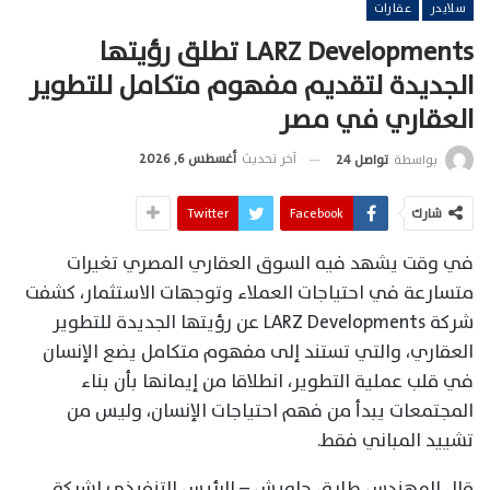
سلايدر
عقارات
LARZ Developments تطلق رؤيتها
الجديدة لتقديم مفهوم متكامل للتطوير
العقاري في مصر
آخر تحديث
أغسطس 6, 2026
بواسطة
تواصل 24
شارك
Facebook
Twitter
في وقت يشهد فيه السوق العقاري المصري تغيرات
متسارعة في احتياجات العملاء وتوجهات الاستثمار، كشفت
شركة LARZ Developments عن رؤيتها الجديدة للتطوير
العقاري، والتي تستند إلى مفهوم متكامل يضع الإنسان
في قلب عملية التطوير، انطلاقا من إيمانها بأن بناء
المجتمعات يبدأ من فهم احتياجات الإنسان، وليس من
تشييد المباني فقط.
قال المهندس طارق جاويش – الرئيس التنفيذي لشركة