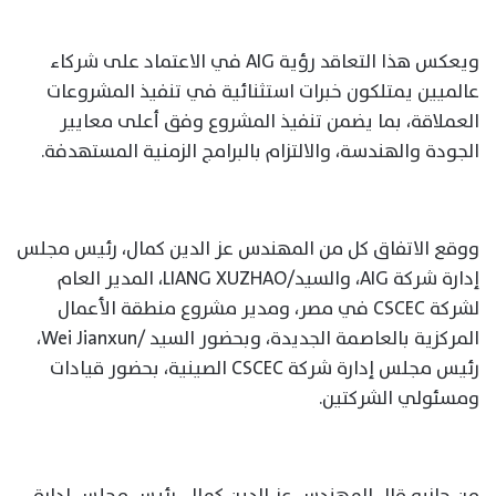
ويعكس هذا التعاقد رؤية AIG في الاعتماد على شركاء
عالميين يمتلكون خبرات استثنائية في تنفيذ المشروعات
العملاقة، بما يضمن تنفيذ المشروع وفق أعلى معايير
الجودة والهندسة، والالتزام بالبرامج الزمنية المستهدفة.
ووقع الاتفاق كل من المهندس عز الدين كمال، رئيس مجلس
إدارة شركة AIG، والسيد/LIANG XUZHAO، المدير العام
لشركة CSCEC في مصر، ومدير مشروع منطقة الأعمال
المركزية بالعاصمة الجديدة، وبحضور السيد /Wei Jianxun،
رئيس مجلس إدارة شركة CSCEC الصينية، بحضور قيادات
ومسئولي الشركتين.
من جانبه قال المهندس عز الدين كمال، رئيس مجلس إدارة