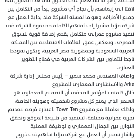
مختلف، وهو ما شجعهم على الدخول في هذا التعاون معا
لافتا الى إيمانهم بأن نجاح أي مشروع يبدأ من التكامل بين
جميع الأطراف، وهو ما لمسته الشركة منذ بداية العمل مع
شركة مزايا مشيرا إلى ثقتهم الكاملة فى قوة الشركة فى
تنفيذ مشروع عمرانى متكامل يقدم إضافة قوية للسوق
المصرى ، ويعكس عمق العلاقات الاقتصادية بين المملكة
العربية السعودية وجمهورية مصر العربية، ويكون نموذجا
ناجحا للتعاون بين الشركات العربية في قطاع التطوير
العقارى
واضاف المهندس محمد سمير – رئيس مجلس إدارة شركة
Arke والاستشارى المعمارى للمشروع
خلال كلمته بالمؤتمر الصحفى أن التصميم المعماري هو
العنصر الذي يمنح كل مشروع شخصيته وهويته الخاصة،
ولذلك تعاملنا مع مشروع Town Ten باعتباره فرصة لتقديم
تجربة عمرانية مختلفة، تستفيد من طبيعة الموقع وتحقق
التوازن بين الجمال المعماري والوظيفة العملية.
واشار سمير أن العمل مع شركة مزايا ساهم فى خروج