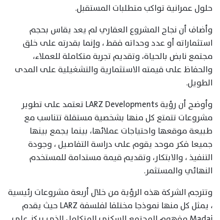
حلول عمرانية تواكب متطلبات المستقبل.
وأضاف أن نجاح المشروع العقاري لم يعد يقاس بحجم
استثماراته أو عدد وحداته فقط ، وإنما بقدرته على خلق
مجتمع نابض بالحياة، وتقديم تجربة متكاملة للعملاء،
والحفاظ على قيمته الاستثمارية والتشغيلية على المدى
الطويل.
وأوضح أن رؤية LARZ Developments تعتمد على تطوير
مشروعات تتمتع كل منها بشخصية مستقلة تتناسب مع
طبيعة موقعها واحتياجات عملائها، بينما يجمع بينها
جميعا فكر موحد يقوم على دراسة التفاصيل ، وجودة
التنفيذ ، والابتكار، وتقديم قيمة مستدامة للمستخدم
النهائي والمستثمر.
وتترجم الشركة هذه الرؤية من خلال أربعة مشروعات رئيسية
، يمثل كل منها نموذجا مختلفا لفلسفة LARZ حيث يقدم
Madai مفهوم المجتمع السكني المتكامل الذي يركز على