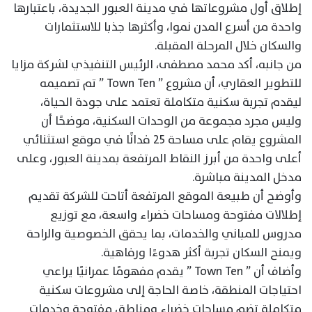
إطلاق أول مشروعاتها في مدينة العبور الجديدة، باعتبارها
واحدة من أسرع المدن نموا، وأكثرها جذبا للاستثمارات
والسكان خلال المرحلة المقبلة.
من جانبه، أكد محمد مصطفى، الرئيس التنفيذي لشركة مزايا
للتطوير العقاري، أن مشروع ” Town Ten ” تم تصميمه
ليقدم تجربة سكنية متكاملة تعتمد على جودة الحياة،
وليس مجرد مجموعة من الوحدات السكنية، موضحًا أن
المشروع يقام على مساحة 25 فدانًا في موقع استثنائي
أعلى واحدة من أبرز النقاط المرتفعة بمدينة العبور، وعلى
مدخل المدينة مباشرة.
وأوضح أن طبيعة الموقع المرتفعة أتاحت للشركة تقديم
إطلالات مفتوحة ومساحات خضراء واسعة، مع توزيع
مدروس للمباني والخدمات، بما يحقق الخصوصية والراحة
ويمنح السكان تجربة أكثر هدوءًا ورفاهية.
وأضاف أن ” Town Ten ” يقدم مفهومًا عمرانيًا يراعي
احتياجات المنطقة، خاصة الحاجة إلى مشروعات سكنية
متكاملة تضم مساحات خضراء ومناطق مفتوحة وخدمات