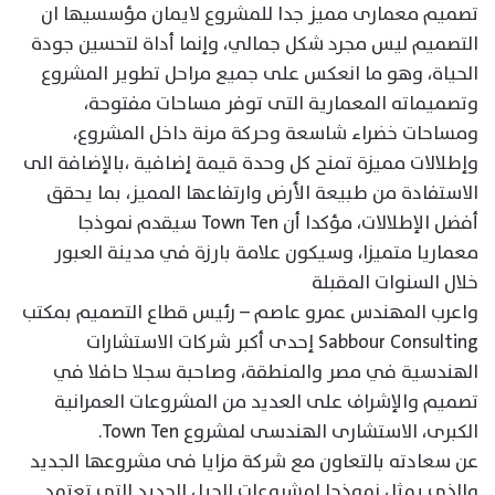
تصميم معمارى مميز جدا للمشروع لايمان مؤسسيها ان
التصميم ليس مجرد شكل جمالي، وإنما أداة لتحسين جودة
الحياة، وهو ما انعكس على جميع مراحل تطوير المشروع
وتصميماته المعمارية التى توفر مساحات مفتوحة،
ومساحات خضراء شاسعة وحركة مرنة داخل المشروع،
وإطلالات مميزة تمنح كل وحدة قيمة إضافية ،بالإضافة الى
الاستفادة من طبيعة الأرض وارتفاعها المميز، بما يحقق
أفضل الإطلالات، مؤكدا أن Town Ten سيقدم نموذجا
معماريا متميزا، وسيكون علامة بارزة في مدينة العبور
خلال السنوات المقبلة
واعرب المهندس عمرو عاصم – رئيس قطاع التصميم بمكتب
Sabbour Consulting إحدى أكبر شركات الاستشارات
الهندسية في مصر والمنطقة، وصاحبة سجلا حافلا في
تصميم والإشراف على العديد من المشروعات العمرانية
الكبرى، الاستشارى الهندسى لمشروع Town Ten.
عن سعادته بالتعاون مع شركة مزايا فى مشروعها الجديد
والذى يمثل نموذجا لمشروعات الجيل الجديد التي تعتمد