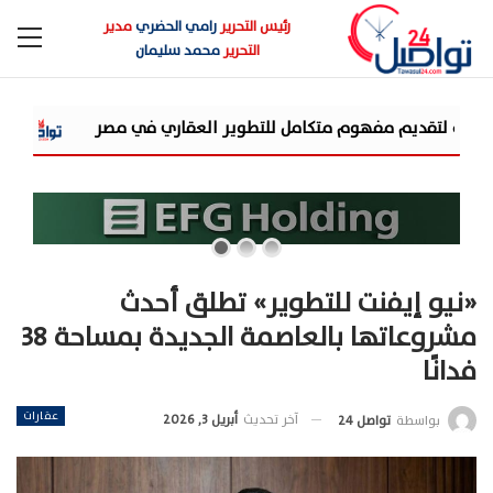
رئيس التحرير
رامي الحضري
مدير
التحرير
محمد سليمان
شركة «AIG» تتعاون مع «CSCEC الصينية» بمشروع «AI Tower» بأعلى المعايير العالمية
«نيو إيفنت للتطوير» تطلق أحدث
مشروعاتها بالعاصمة الجديدة بمساحة 38
فدانًا
عقارات
آخر تحديث
أبريل 3, 2026
بواسطة
تواصل 24