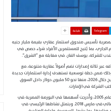
Telegram
طباعة
 المصرية تأسيس صندوق استثمار عقاري بقيمة مليار جنيه
 العام الجاري، بما يُتيح للمستثمرين الأفراد شراء حصص في
نتدب للشركة، يوسف الفار، في مقابلة مع “الشرق”.
ه عبر ثلاثة إصدارات تضم أصولاً عقارية متنوعة، مع
 وذلك ضمن خطة توسعية تستهدف إدارة استثمارات جديدة
بقيمة 150 مليون دولار في مصر ودول الخليج خلال 2026، منها نحو 50 مليون دولار داخل السوق
تب الشركة في الإمارات.
تأسست شركة “نعيم القابضة للاستثمارات” عام 2005، وأُدرجت أسهمها في البورصة المصرية في
نوفمبر 2006، كما أُدرجت في سوق دبي المالي في مارس 2018. ويتمثل نشاطها الرئيسي في
 وخارجها، بما يشمل السمسرة، وإدارة الصناديق