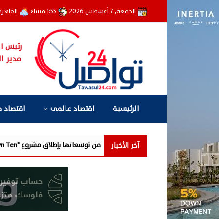
الجمعة, 7 أغسطس 2026
1:55 مساءً
القاهر
رئيس ال
مدير ال
الرئيسية
اقتصاد عالمى
اقتصاد 
آخر الأخبار
ة جديدة من توسعاتها بإطلاق مشروع "Town Ten " بعرابى الجديدة بمدينة العبور