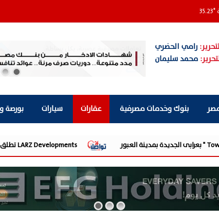
ة
°
35.23
تحرير:
رامي الحضري
تحرير:
محمد سليمان
مصر
بنوك وخدمات مصرفية
عقارات
سيارات
بورصة و
LARZ Developments تطلق رؤيتها الجديدة لتقديم مفهوم متكامل للتطوير العقاري في مصر