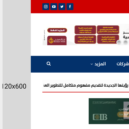
شركات
المزيد
شركة «AIG» تتعاون مع «CSCEC الصينية» بمشروع «AI Tower» بأعلى المعايير العالمية