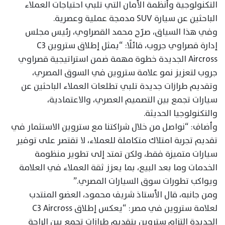
التكنولوجية وأنظمة الأمان التي تلبي احتياجات العملاء
الباحثين عن سيارة SUV مدمجة عملية وعصرية.
وفي هذا السياق، صرّح محمد القصراوي، رئيس مجلس
إدارة قصراوي جروب، قائلًا: “يمثل إطلاق ستروين C3
Aircross الجديدة خطوة مهمة ضمن استراتيجية قصراوي
جروب لتعزيز نمو علامة ستروين في السوق المصري،
وتقديم طرازات جديدة تلبي تطلعات العملاء الباحثين عن
سيارات تجمع بين التصميم العصري، والاعتمادية،
والتكنولوجيا الحديثة.
وأضاف: “نواصل من خلال شراكتنا مع ستروين الاستثمار في
تقديم تجربة امتلاك متكاملة للعملاء، لا تقتصر على توفير
سيارات متميزة فقط، ولكن تمتد إلى تطوير منظومة
الخدمات وما بعد البيع، بما يعزز ثقة العملاء في العلامة
ويواكب تطورات سوق السيارات المصري.”
ومن جانبه، قال الأستاذ شريف محمود، العضو المنتدب
لعلامة ستروين في مصر: “يعكس إطلاق C3 Aircross
الجديدة التزام ستروين بتقديم طرازات تجمع بين الراحة