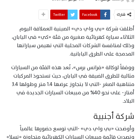
شارك
Facebook
Twitter
أطلقت شركة «بي واي دي» الصينية العملاقة اليوم
الثلاثاء سيارة كهربائية صغيرة من فئة «كي» في اليابان،
وذلك لمنافسة الشركات المحلية التي تهيمن سياراتها
المدمجة على الطرق اليابانية.
ووفقاً لوكالة «فرانس برس»، تُعد هذه الفئة من السيارات
مثالية للطرق الضيقة في اليابان، حيث تستحوذ المركبات
متناهية الصغر -التي لا يتجاوز عرضها 1.4 متر وطولها 3.4
أمتار- على نحو 40% من مبيعات السيارات الجديدة في
البلاد.
شركة أجنبية
وأوضحت «بي واي دي» -التي توسع حضورها عالمياً
وتصدرت قائمة مبيعات السيارات الكهربائية متجاوزة «تسلا»