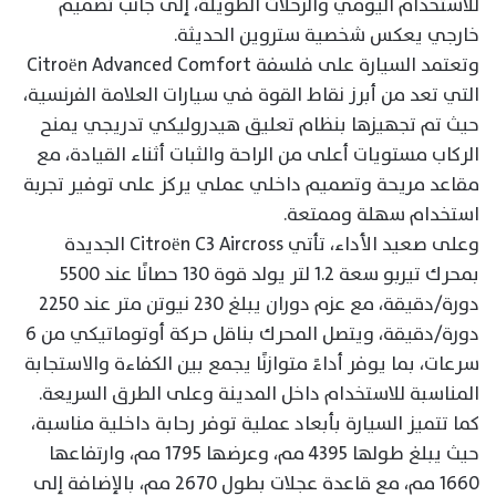
للاستخدام اليومي والرحلات الطويلة، إلى جانب تصميم
خارجي يعكس شخصية ستروين الحديثة.
وتعتمد السيارة على فلسفة Citroën Advanced Comfort
التي تعد من أبرز نقاط القوة في سيارات العلامة الفرنسية،
حيث تم تجهيزها بنظام تعليق هيدروليكي تدريجي يمنح
الركاب مستويات أعلى من الراحة والثبات أثناء القيادة، مع
مقاعد مريحة وتصميم داخلي عملي يركز على توفير تجربة
استخدام سهلة وممتعة.
وعلى صعيد الأداء، تأتي Citroën C3 Aircross الجديدة
بمحرك تيربو سعة 1.2 لتر يولد قوة 130 حصانًا عند 5500
دورة/دقيقة، مع عزم دوران يبلغ 230 نيوتن متر عند 2250
دورة/دقيقة، ويتصل المحرك بناقل حركة أوتوماتيكي من 6
سرعات، بما يوفر أداءً متوازنًا يجمع بين الكفاءة والاستجابة
المناسبة للاستخدام داخل المدينة وعلى الطرق السريعة.
كما تتميز السيارة بأبعاد عملية توفر رحابة داخلية مناسبة،
حيث يبلغ طولها 4395 مم، وعرضها 1795 مم، وارتفاعها
1660 مم، مع قاعدة عجلات بطول 2670 مم، بالإضافة إلى