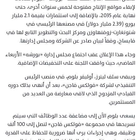
لإبقاء مواقع الإنتاج مفتوحة لخمس سنوات أخرى، حتى
نهاية عام 2035، بالإضافة إلى استثمارات بقيمة 2.1 مليار
يورو (2.39 مليار دولار) في مصنعها الرئيسي في
شتوتغارت-زوفنهاوزن ومركز البحث والتطوير التابع لها في
فايساخ، وفقاً لبيان صادر عن الشركة ومجلس إدارتها.
وجاء هذا الإعلان عقب اجتماع مجلس إدارة «بورشه» الأربعاء
الماضي، حيث وافقت اللجنة على التخفيضات الإضافية.
ويبقى سلف ليترز، أوليفر بلوم، في منصب الرئيس
التنفيذي لشركة «فولكس فاجن»، بعد أن أنهى بذلك دوره
القيادي المزدوج الذي لاقى معارضة من العديد من
المستثمرين.
يسعى بلوم الآن إلى مضاعفة عدد الوظائف التي سيتم
تسريحها في مجموعة «فولكس فاجن» لتصل إلى 100 ألف
وظيفة، وهي إجراءات يرى أنها ضرورية للحفاظ على القدرة