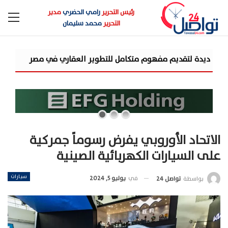
رئيس التحرير
رامي الحضري
مدير
التحرير
محمد سليمان
شركة «AIG» تتعاون مع «CSCEC الصينية» بمشروع «AI Tower» بأعلى المعايير العالمية
الاتحاد الأوروبي يفرض رسوماً جمركية
على السيارات الكهربائية الصينية
سيارات
في
يوليو 5, 2024
بواسطة
تواصل 24