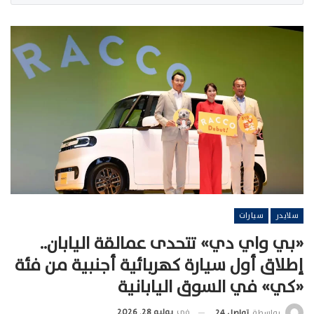
سلايدر
سيارات
«بي واي دي» تتحدى عمالقة اليابان..
إطلاق أول سيارة كهربائية أجنبية من فئة
«كي» في السوق اليابانية
في
يوليو 28, 2026
بواسطة
تواصل 24