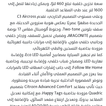
سعة تخزين خلفية تبلغ 460 لترًا، ويمكن زيادتها لتصل إلى
1600 لتر عند طي المقاعد الخلفية.
وعلى مستوى التصميم الخارجي، تقدم C3 Aircross
الجديدة مظهرًا عصريًا يعكس هوية ستروين الحديثة، مع
سقف بلونين Two-tone، وجنوط ألوميتال مقاس 17 بوصة
بتصميم ARAGONITE، وقضبان تحميل للسقف، وزجاج خلفي
وجانبي خلفي ملون، بالإضافة إلى مرايات جانبية كهربائية
مزودة بخاصية التسخين والطي الكهربائي.
كما تم تجهيز السيارة بمصابيح أمامية Eco LED، وإضاءة
نهارية LED، ومصباح ضباب خلفي، وإضاءة ترحيبية، وخاصية
Follow Me Home، إلى جانب إشارات انعطاف LED بالمرايات،
بما يعزز من التصميم العملي والأمان أثناء القيادة.
وتوفر المقصورة الداخلية تجربة قيادة مريحة ومتطورة،
حيث تأتي بمقاعد Citroën Advanced Comfort بتصميم
Quadric مزودة بخاصية Happy Tags، مع إمكانية تعديل
المقاعد يدويًا، وتعديل ارتفاع مقعد السائق، بالإضافة إلى
مقاعد خلفية قابلة للطي بنسبة 40/20/40 لتعزيز مرونة