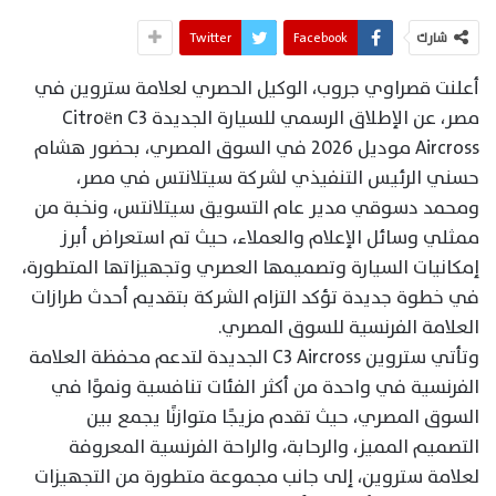
شارك
Facebook
Twitter
أعلنت قصراوي جروب، الوكيل الحصري لعلامة ستروين في
مصر، عن الإطلاق الرسمي للسيارة الجديدة Citroën C3
Aircross موديل 2026 في السوق المصري، بحضور هشام
حسني الرئيس التنفيذي لشركة سيتلانتس في مصر،
ومحمد دسوقي مدير عام التسويق سيتلانتس، ونخبة من
ممثلي وسائل الإعلام والعملاء، حيث تم استعراض أبرز
إمكانيات السيارة وتصميمها العصري وتجهيزاتها المتطورة،
في خطوة جديدة تؤكد التزام الشركة بتقديم أحدث طرازات
العلامة الفرنسية للسوق المصري.
وتأتي ستروين C3 Aircross الجديدة لتدعم محفظة العلامة
الفرنسية في واحدة من أكثر الفئات تنافسية ونموًا في
السوق المصري، حيث تقدم مزيجًا متوازنًا يجمع بين
التصميم المميز، والرحابة، والراحة الفرنسية المعروفة
لعلامة ستروين، إلى جانب مجموعة متطورة من التجهيزات