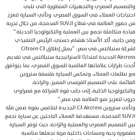
والتصميم العصري والتجهيزات المتطورة التي تلبي
احتياجات العملاء في السوق المصري. وتأتي السيارة لتعزز
من حضور العلامة في قطاع الـSUV المدمجة، من خلال تجربة
قيادة متكاملة تجمع بين العملية والتكنولوجيا الحديثة.”
ومن جانبه، أكد الأستاذ هشام حسني، الرئيس التنفيذي
لشركة ستيلانتس في مصر: “يمثل إطلاق Citroën C3
Aircross الجديدة امتدادًا لاستراتيجية ستيلانتس في تقديم
أحدث طرازات علاماتها العالمية للسوق المصري، بما يتوافق
مع تطلعات العملاء. وتعكس السيارة فلسفة ستروين
القائمة على التصميم الفرنسي المميز، والراحة،
والتكنولوجيا الذكية، إلى جانب قوة الشراكة مع قصراوي
جروب لتعزيز نمو العلامة في مصر.”
وتأتي ستروين C3 Aircross الجديدة لتنافس بقوة ضمن فئة
الـSUV المدمجة، مستهدفة العملاء الباحثين عن سيارة تجمع
بين التصميم العصري والعملية والراحة، حيث توفر السيارة
مقصورة رحبة ومساحات داخلية مرنة تجعلها مناسبة