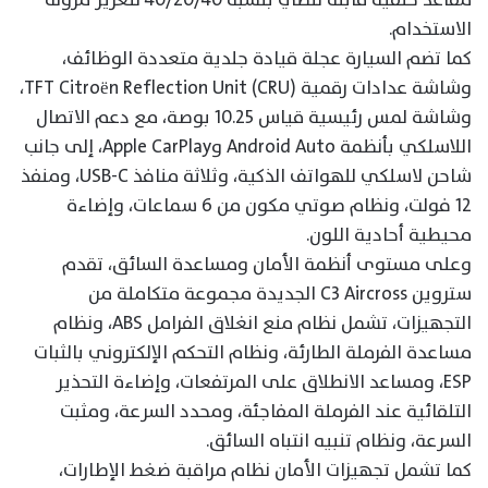
الاستخدام.
كما تضم السيارة عجلة قيادة جلدية متعددة الوظائف،
وشاشة عدادات رقمية TFT Citroën Reflection Unit (CRU)،
وشاشة لمس رئيسية قياس 10.25 بوصة، مع دعم الاتصال
اللاسلكي بأنظمة Android Auto وApple CarPlay، إلى جانب
شاحن لاسلكي للهواتف الذكية، وثلاثة منافذ USB-C، ومنفذ
12 فولت، ونظام صوتي مكون من 6 سماعات، وإضاءة
محيطية أحادية اللون.
وعلى مستوى أنظمة الأمان ومساعدة السائق، تقدم
ستروين C3 Aircross الجديدة مجموعة متكاملة من
التجهيزات، تشمل نظام منع انغلاق الفرامل ABS، ونظام
مساعدة الفرملة الطارئة، ونظام التحكم الإلكتروني بالثبات
ESP، ومساعد الانطلاق على المرتفعات، وإضاءة التحذير
التلقائية عند الفرملة المفاجئة، ومحدد السرعة، ومثبت
السرعة، ونظام تنبيه انتباه السائق.
كما تشمل تجهيزات الأمان نظام مراقبة ضغط الإطارات،