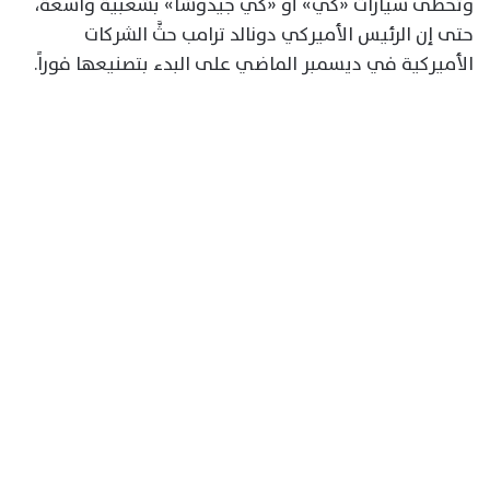
وتحظى سيارات «كي» أو «كي جيدوشا» بشعبية واسعة،
حتى إن الرئيس الأميركي دونالد ترامب حثَّ الشركات
الأميركية في ديسمبر الماضي على البدء بتصنيعها فوراً.