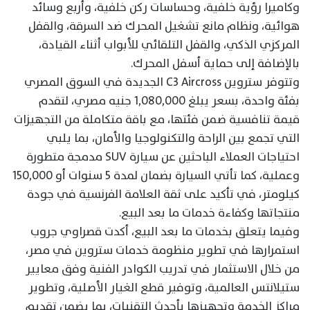
وكاميرا رؤية خلفية، وحساسات ركن خلفية، وأربع وسائد
هوائية، ونظام مانع تشغيل المحرك ضد السرقة، والقفل
المركزي الذكي، والقفل التلقائي للأبواب أثناء القيادة،
بالإضافة إلى حماية أسفل المحرك.
وتتوفر ستروين C3 Aircross الجديدة في السوق المصري
بفئة واحدة، بسعر يبلغ 1,080,000 جنيه مصري، لتقدم
قيمة تنافسية ضمن فئتها، مع باقة متكاملة من التجهيزات
التي تجمع بين الراحة والتكنولوجيا والأمان، بما يلبي
احتياجات العملاء الباحثين عن سيارة SUV مدمجة متطورة
وعملية، كما تأتي السيارة بضمان لمدة 5 سنوات أو 150,000
كيلومتر، في تأكيد على ثقة العلامة الفرنسية في جودة
منتجاتها وكفاءة خدمات ما بعد البيع.
وفيما يتعلق بخدمات ما بعد البيع، أكدت قصراوي جروب
استمرارها في تطوير منظومة خدمات ستروين في مصر،
من خلال الاستثمار في تدريب الكوادر الفنية وفق معايير
ستيلانتس العالمية، وتوفير قطع الغيار الأصلية، وتطوير
مراكز الخدمة وتجهيزها بأحدث التقنيات، بما يضمن تقديم