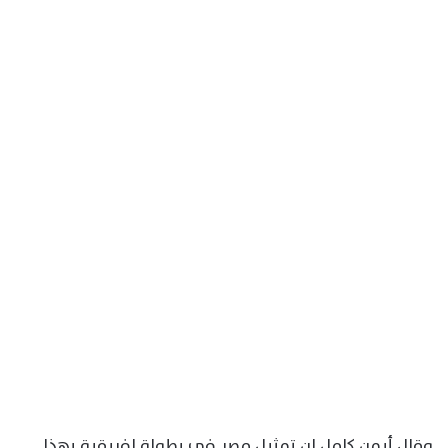
وقال أيمن كامل إن تمثيل مصر في بطولة إفريقية بهذا