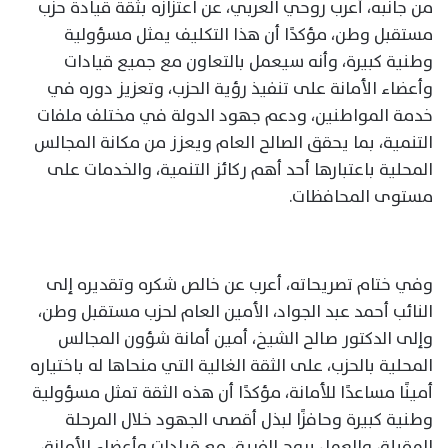
من جانبه، أعرب روحي العربي، عن اعتزازه بثقة قيادة حزب
مستقبل وطن، مؤكدًا أن هذا التكليف يمثل مسؤولية
وطنية كبيرة، وأنه سيعمل بالتعاون مع جميع قيادات
وأعضاء الأمانة على تنفيذ رؤية الحزب، وتعزيز دوره في
خدمة المواطنين، ودعم جهود الدولة في مختلف ملفات
التنمية، بما يحقق الصالح العام ويعزز من مكانة المجالس
المحلية باعتبارها أحد أهم ركائز التنمية، والخدمات على
مستوى المحافظات.
وفي ختام تصريحاته، أعرب عن خالص شكره وتقديره إلى
النائب أحمد عبد الجواد، الأمين العام لحزب مستقبل وطن،
وإلى الدكتور صالح الشيخ، أمين أمانة شؤون المجالس
المحلية بالحزب، على الثقة الغالية التي منحاها له باختياره
أمينًا مساعدًا للأمانة، مؤكدًا أن هذه الثقة تمثل مسؤولية
وطنية كبيرة وحافزًا لبذل أقصى الجهود خلال المرحلة
المقبلة، والعمل بروح الفريق مع قيادات وأعضاء الأمانة،