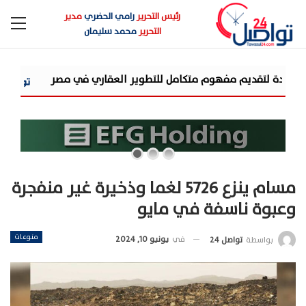
رئيس التحرير
رامي الحضري
مدير
التحرير
محمد سليمان
شركة «AIG» تتعاون مع «CSCEC الصينية» بمشروع «AI Tower» بأعلى المعايير العالمية
مسام ينزع 5726 لغما وذخيرة غير منفجرة
وعبوة ناسفة في مايو
منوعات
في
يونيو 10, 2024
بواسطة
تواصل 24