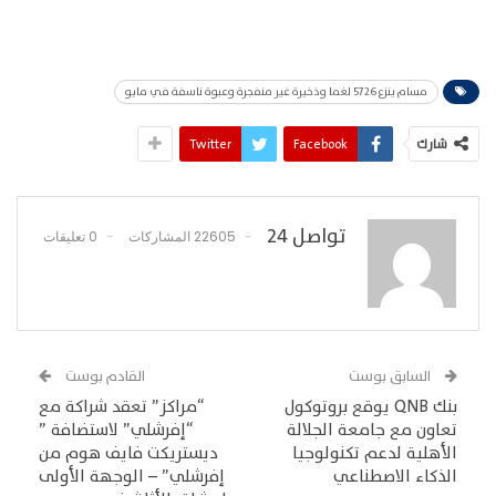
مسام ينزع 5726 لغما وذخيرة غير منفجرة وعبوة ناسفة في مايو
شارك
Facebook
Twitter
تواصل 24
22605 المشاركات
0 تعليقات
السابق بوست
القادم بوست
بنك QNB يوقع بروتوكول
“مراكز” تعقد شراكة مع
تعاون مع جامعة الجلالة
“إفرشلي” لاستضافة ”
الأهلية لدعم تكنولوجيا
ديستريكت فايف هوم من
الذكاء الاصطناعي
إفرشلي” – الوجهة الأولى