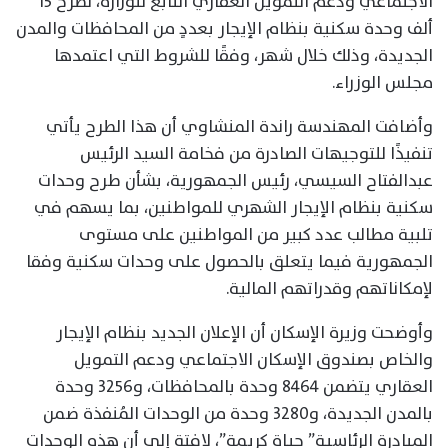
الاجتماعي ودعم التمويل العقاري التابع للوزارة، لطرح ١٥
ألف وحدة سكنية بنظام الإيجار بعددٍ من المحافظات والمدن
الجديدة، وذلك خلال شهر، وفقًا للشروط التي اعتمدها
مجلس الوزراء.
وأضافت المهندسة راندة المنشاوي أن هذا الطرح يأتي
تنفيذًا للتوجيهات الصادرة من فخامة السيد الرئيس
عبدالفتاح السيسي، رئيس الجمهورية، بشأن طرح وحدات
سكنية بنظام الإيجار الشهري للمواطنين، بما يسهم في
تلبية مطالب عدد كبير من المواطنين على مستوى
الجمهورية فيما يتعلق بالحصول على وحدات سكنية وفقا
لإمكاناتهم وقدراتهم المالية.
وأوضحت وزيرة الإسكان أن الإعلان الجديد بنظام الإيجار
والخاص بصندوق الإسكان الاجتماعي ودعم التمويل
العقاري يتضمن ٨٤٦٤ وحدة بالمحافظات، و٣٢٥٦ وحدة
بالمدن الجديدة، و٣٢٨٠ وحدة من الوحدات المُنفذة ضمن
المبادرة الرئاسية” حياة كريمة”، لافتة إلى أن هذه الوحدات