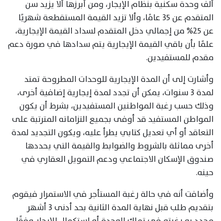
ألف وحدة سكنية بنظام الإيجار، ومن أبرزها ألا يزيد سن
المتقدم عن ٣٥ عامًا، وألا تزيد القيمة المستقطعة شهريًا
عن ٢٥% من إجمالي دخل المتقدم لسداد القيمة الإيجارية،
علمًا بأن باقي القيمة الإيجارية يتم سدادها في صورة دعم
مقدم للمستفيدين.
وأشارت إلى أن المدة الإيجارية للوحدات المطروحة تمتد
لمدة 3 سنوات، يمكن أن تجدد لمدة إيجارية إضافية أخرى،
وذلك حسب رغبة المواطنين المستفيدين، بشرط أن يكون
المواطن المستفيد قد أوفى بجميع التزاماته المترتبة على
التعاقد أو أي تعديل كتابي يطرأ عليه، ويكون التجديد لمدة
أخرى مماثلة بالشروط والضوابط والقيمة التي يحددها
صندوق الإسكان الاجتماعي ودعم التمويل العقاري في
حينه.
وأضافت أنه في حالة رغبة المستأجر في الاستمرار فيقوم
بتقديم طلب قبل نهاية المدة الثانية بحد أدنى 3 أشهر
محدد به رغبته في تملك الوحدة أو استكمال الإيجار وفقًا