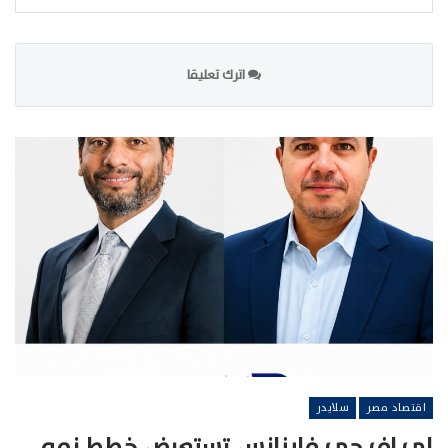
اترك تعليقا
اقتصاد مصر
سلايدر
إي اف چي فاينانس تستعرض خطط نمو