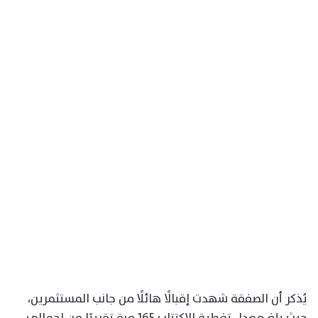
يُذكر أن الصفقة شهدت إقبالًا هائلًا من جانب المستثمرين،
حيث بلغ معدل تغطية الاكتتاب 165 مرة تقريبًا من إجمالي