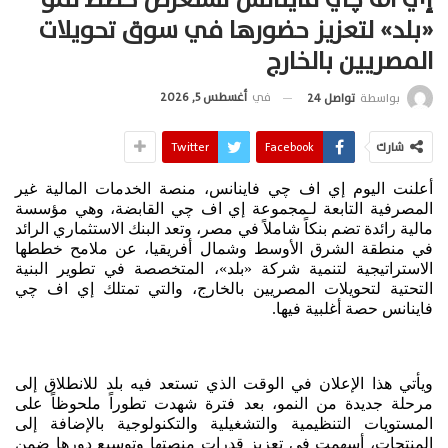
«بلد» لتعزيز حضورها في سوق تحويلات
المصريين بالخارج
في
أغسطس 5, 2026
بواسطة
تواصل 24
شارك
Facebook
Twitter
أعلنت اليوم إي اف چي فاينانس، منصة الخدمات المالية غير
المصرفية التابعة لـمجموعة إي اف چي القابضة، وهي مؤسسة
مالية رائدة تضم بنكاً شاملاً في مصر، وتعد البنك الاستثماري الرائد
في منطقة الشرق الأوسط وشمال أفريقيا، عن ملامح خططها
الاستراتيجية لتنمية شركة «بلد»، المتخصصة في تطوير البنية
التحتية لتحويلات المصريين بالخارج، والتي تمتلك إي اف چي
فاينانس حصة أغلبية فيها.
ويأتي هذا الإعلان في الوقت الذي تستعد فيه بلد للانطلاق إلى
مرحلة جديدة من النمو، بعد فترة شهدت تطوراً ملحوظاً على
المستويات التنظيمية والتشغيلية والتكنولوجية بالإضافة إلى
المنتجات، أسهمت في تعزيز قدرات منصتها وتوسيع دورها ضمن