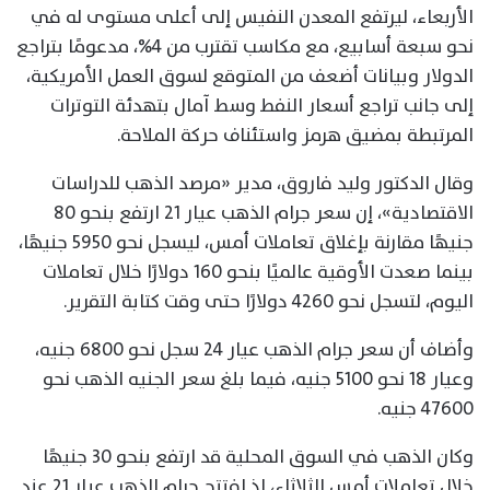
الأربعاء، ليرتفع المعدن النفيس إلى أعلى مستوى له في
نحو سبعة أسابيع، مع مكاسب تقترب من 4%، مدعومًا بتراجع
الدولار وبيانات أضعف من المتوقع لسوق العمل الأمريكية،
إلى جانب تراجع أسعار النفط وسط آمال بتهدئة التوترات
المرتبطة بمضيق هرمز واستئناف حركة الملاحة.
وقال الدكتور وليد فاروق، مدير «مرصد الذهب للدراسات
الاقتصادية»، إن سعر جرام الذهب عيار 21 ارتفع بنحو 80
جنيهًا مقارنة بإغلاق تعاملات أمس، ليسجل نحو 5950 جنيهًا،
بينما صعدت الأوقية عالميًا بنحو 160 دولارًا خلال تعاملات
اليوم، لتسجل نحو 4260 دولارًا حتى وقت كتابة التقرير.
وأضاف أن سعر جرام الذهب عيار 24 سجل نحو 6800 جنيه،
وعيار 18 نحو 5100 جنيه، فيما بلغ سعر الجنيه الذهب نحو
47600 جنيه.
وكان الذهب في السوق المحلية قد ارتفع بنحو 30 جنيهًا
خلال تعاملات أمس الثلاثاء، إذ افتتح جرام الذهب عيار 21 عند