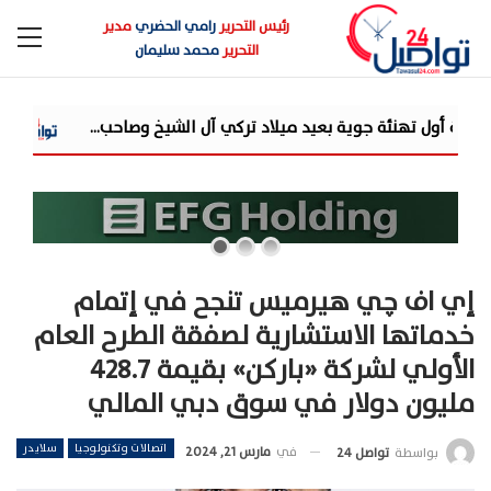
رئيس التحرير
رامي الحضري
مدير
التحرير
محمد سليمان
يلاد تركي آل الشيخ وصاحب...
«مرصد الذهب»: ارتفاعات قوية في أسعار الذهب.. 
إي اف چي هيرميس تنجح في إتمام
خدماتها الاستشارية لصفقة الطرح العام
الأولي لشركة «باركن» بقيمة 428.7
مليون دولار في سوق دبي المالي
اتصالات وتكنولوجيا
سلايدر
في
مارس 21, 2024
بواسطة
تواصل 24