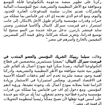
ركزنا على تطوير منصة مدعومة بالتكنولوجيا قابلة للتوسع
ومتوافقة مع الأطر التنظيمية والتشريعية، تتيح للمؤسسات المالية
والشركات تقديم تجارب سلسة للمدفوعات العابرة للحدود.
واليوم، ومع الدعم الذي تقدمه إي اف چي فاينانس بما تمتلكه من
خبرات وقدرات مؤسسية والتزام طويل الأجل بالابتكار، إلى جانب
استمرار دعم فيرست سيركل كابيتال وأكاسيا فينتشرز وصني
سايد فينتشر بارتنرز، ندخل مرحلة جديدة من النمو ستتيح لنا
توسيع قدراتنا، وتعزيز شبكة شركائنا، وخلق قيمة أكبر للمصريين
المقيمين بالخارج وأسرهم في مصر.”
وقالت
سيلما ريبيكا، الشريك المؤسس والعضو المنتدب في
فيرست سيركل كابيتال:
“بصفتنا مستثمرين متخصصين في قطاع
التكنولوجيا المالية، رصدنا مبكراً قوة نموذج أعمال بلد القائم على
تطوير بنية تحتية متوافقة مع الأطر التنظيمية والتشريعية، وأدركنا
أهمية وجود منصة ملتزمة تخدم أحد أهم تدفقات العملة الأجنبية
في الاقتصاد المصري. ويعكس استمرارنا في الاستثمار وزيادة
التزامنا ثقتنا بصلابة نموذج أعمال بلد، وجودة تنفيذها، ورؤية أدهم
كمؤسس. ومع دخول إي اف چي فاينانس بما تمتلكه من قدرات
مؤسسية وخبرة قطاعية وحجم تشغيلي، تبدأ بلد مرحلة نمو جديدة
على أسس قوية تؤهلها لأن تصبح ممكّناً رئيسياً لمنظومة التحويلات
الرقمية في مصر.”