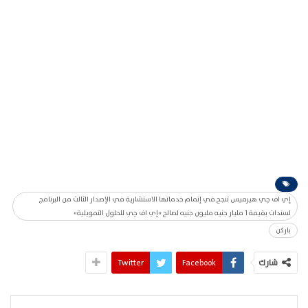
إي اف چي هيرميس تنجح في إتمام خدماتها الاستشارية في الإصدار الثالث من البرنامج
لسندات بقيمة 1 مليار جنيه مليون جنيه لصالح «إي اف چي للحلول التمويلية»
باركن
شارك
Facebook
Twitter