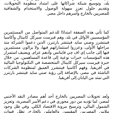
بلد، وتوسيع شبكة شراكاتها على امتداد منظومة التحويلات،
وتقديم حلول تعزز سهولة الوصول والاستخدام والشفافية
للمصريين بالخارج وأسرهم داخل مصر.
كما تأتي هذه الصفقة امتدادًا للدعم المتواصل من المستثمرين
المؤسسيين الأوائل في بلد، وهم فيرست سيركل كابيتال وأكاسيا
فينتشرز وصني سايد فينتشر بارتنرز، الذين دعموا الشركة منذ
مراحلها الأولى، وعززوا استثماراتهم فيها، ولا يزالون مستثمرين
فيها إلى جانب إي اف چي فاينانس وأدهم عزام. ويضيف استمرار
هذه المؤسسات خبرات نوعية إلى قاعدة المساهمين، من خلال
خبرة فيرست سيركل كابيتال المتخصصة في التكنولوجيا المالية
في أفريقيا، وفهم أكاسيا فينتشرز العميق لمنظومة الشركات
الناشئة في مصر، بالإضافة إلى رؤية صني سايد فينتشر بارتنرز
التي تمتد من اليابان إلى أفريقيا.
وتُعد تحويلات المصريين بالخارج أحد أهم مصادر النقد الأجنبي
لمصر، لما تؤديه من دور محوري في دعم الأسر المصرية، وتعزيز
الشمول المالي، وترسيخ مرونة الاقتصاد الكلي. وفي ظل وجود
ملايين المصريين المقيمين والعاملين بالخارج، تظل قنوات