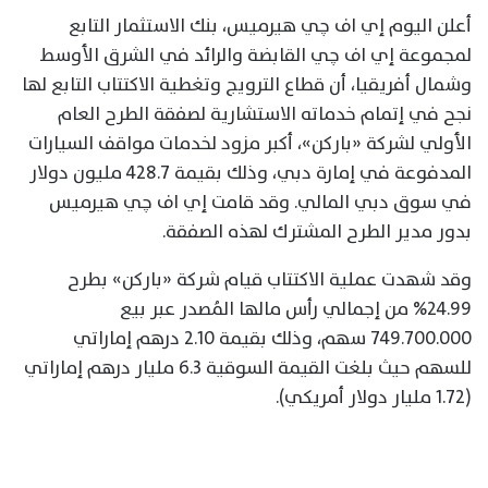
أعلن اليوم إي اف چي هيرميس، بنك الاستثمار التابع
لمجموعة إي اف چي القابضة والرائد في الشرق الأوسط
وشمال أفريقيا، أن قطاع الترويج وتغطية الاكتتاب التابع لها
نجح في إتمام خدماته الاستشارية لصفقة الطرح العام
الأولي لشركة «باركن»، أكبر مزود لخدمات مواقف السيارات
المدفوعة في إمارة دبي، وذلك بقيمة 428.7 مليون دولار
في سوق دبي المالي. وقد قامت إي اف چي هيرميس
بدور مدير الطرح المشترك لهذه الصفقة.
وقد شهدت عملية الاكتتاب قيام شركة «باركن» بطرح
24.99% من إجمالي رأس مالها المُصدر عبر بيع
749.700.000 سهم، وذلك بقيمة 2.10 درهم إماراتي
للسهم حيث بلغت القيمة السوقية 6.3 مليار درهم إماراتي
(1.72 مليار دولار أمريكي).