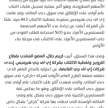
الأسهم المطروحة، وهو أكبر عملية تسجيل طلبات اكتتاب
عام أولي على الإطلاق في سوق دبي المالي. وقد قامت
إي اف چي هيرميس منفردة بتغطية الاكتتاب 44.3 مرة، علمًا
بأن الشركة أعلنت عن زيادة عدد الأسهم المخصصة
للمستثمرين الأفراد بنحو 20% استجابة للطلب القوي من
جانب المستثمرين الأفراد على الاكتتاب في مرحلة بناء
الأوامر.
وفي هذا السياق، أعرب
كريم جلال، العضو المنتدب بقطاع
الترويج وتغطية الاكتتاب بشركة إي اف چي هيرميس
،
إحدى
شركات إي اف چي القابضة،
عن اعتزازه بالنجاح الباهر الذي
حققته صفقة الطرح العام الأولي لشركة «باركن» في سوق
دبي المالي، والتي شهدت أكبر طلب لاكتتاب عام أولي في
سوق دبي المالي على الإطلاق، وهو ما يعكس ثقة
المستثمرين الكبيرة في سوق دبي بشكل عام وفي
المكانة الراسخة التي تحظى بها شركة “باركن” بشكل خاص.