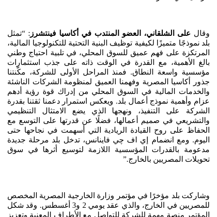
وقال
على الشلقاني، العضو المنتدب في أكاسيا فينتشرز
: “تمثل
بلد نموذجًا متميزًا لكيفية توظيف البنية التحتية للتكنولوجيا المالية،
المرتكزة على فهم عميق للسوق المحلي، في تلبية احتياج وطني
بالغ الأهمية، مع القدرة في الوقت ذاته على جذب استثمارات
مؤسسية واسعة النطاق. فمنذ المراحل الأولى للشركة، مكّنتنا
جذور أكاسيا المصرية وفهمنا العميق لمنظومة الشركات الناشئة
والخدمات المالية في السوق المحلي من إدراك قوة رؤية أدهم
عزام وأهمية نموذج أعمال بلد. ويعكس استمرار دعمنا ثقتنا بقدرة
الشركة على التنفيذ، ونهجها الذي يضع الامتثال التنظيمي
والتشريعي في صميم أعمالها، فضلًا عن قدرتها على التوسع مع
الحفاظ على روح القيادة الريادية التي أسهمت في نجاحها حتى
اليوم. ومع انضمام إي اف چي فاينانس، تدخل بلد مرحلة جديدة
مدعومة بالقدرات المؤسسية اللازمة لتوسيع أثرها في سوق
تحويلات المصريين بالخارج.”
وشاركت بلد مؤخرًا في مؤتمر وزارة الخارجية المصرية المخصص
للمصريين في الخارج، والذي عقد يومي 2 و3 أغسطس. وقد شكل
المؤتمر منصة مهمة للشركة للتواصل مع الأطراف المعنية وتعزيز