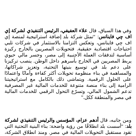
وفي هذا السياق، قال
علاء العفيفي، الرئيس التنفيذي لشركة إي
اف چي فاينانس
: “تمثل شركة بلد إضافة استراتيجية لمنصة إي
اف چي فاينانس، وتعكس التزامنا بالاستثمار في شركات تلبي
احتياجات اقتصادية حقيقية. فتحويلات المصريين بالخارج ركيزة
أساسية لتدفقات العملة الأجنبية إلى مصر، وجسر مالي حيوي
يربط المصريين في الخارج بأسرهم داخل الوطن. ينصب تركيزنا
على دعم بلد في توسيع بنيتها التحتية، وتعزيز شراكاتها،
والمساهمة في بناء منظومة تحويلات أكثر كفاءة وأمانًا واعتمادًا
على الحلول الرقمية. ويتماشى ذلك بالكامل مع استراتيجيتنا
الرامية إلى بناء منصة متنوعة للخدمات المالية غير المصرفية
تدعم الشمول المالي، وتسرّع التحول الرقمي للخدمات المالية
في مصر والمنطقة ككل.”
ومن جانبه، قال
أدهم عزام، المؤسس والرئيس التنفيذي لشركة
بلد
: “أسست بلد انطلاقًا من رؤية واضحة: بناء البنية التحتية التي
تقود مستقبل التحويلات المالية في مصر. ومنذ انطلاق الشركة،