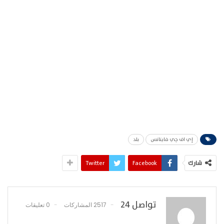
إي اف چي فاينانس
بلد
شارك
Facebook
Twitter
تواصل 24
2517 المشاركات
0 تعليقات