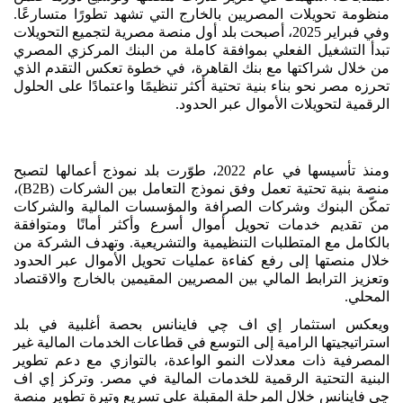
منظومة تحويلات المصريين بالخارج التي تشهد تطورًا متسارعًا.
وفي فبراير 2025، أصبحت بلد أول منصة مصرية لتجميع التحويلات
تبدأ التشغيل الفعلي بموافقة كاملة من البنك المركزي المصري
من خلال شراكتها مع بنك القاهرة، في خطوة تعكس التقدم الذي
تحرزه مصر نحو بناء بنية تحتية أكثر تنظيمًا واعتمادًا على الحلول
الرقمية لتحويلات الأموال عبر الحدود.
ومنذ تأسيسها في عام 2022، طوّرت بلد نموذج أعمالها لتصبح
منصة بنية تحتية تعمل وفق نموذج التعامل بين الشركات (B2B)،
تمكّن البنوك وشركات الصرافة والمؤسسات المالية والشركات
من تقديم خدمات تحويل أموال أسرع وأكثر أمانًا ومتوافقة
بالكامل مع المتطلبات التنظيمية والتشريعية. وتهدف الشركة من
خلال منصتها إلى رفع كفاءة عمليات تحويل الأموال عبر الحدود
وتعزيز الترابط المالي بين المصريين المقيمين بالخارج والاقتصاد
المحلي.
ويعكس استثمار إي اف چي فاينانس بحصة أغلبية في بلد
استراتيجيتها الرامية إلى التوسع في قطاعات الخدمات المالية غير
المصرفية ذات معدلات النمو الواعدة، بالتوازي مع دعم تطوير
البنية التحتية الرقمية للخدمات المالية في مصر. وتركز إي اف
چي فاينانس خلال المرحلة المقبلة على تسريع وتيرة تطوير منصة