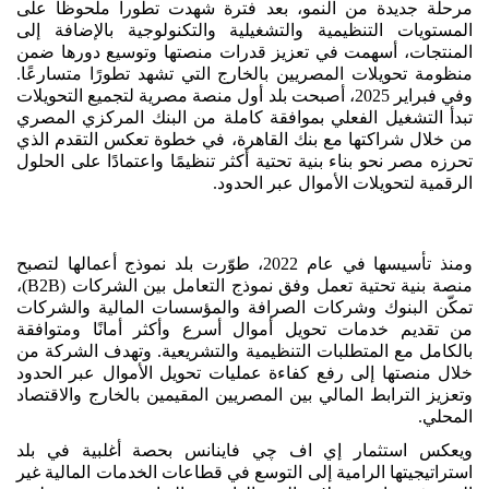
مرحلة جديدة من النمو، بعد فترة شهدت تطوراً ملحوظاً على
المستويات التنظيمية والتشغيلية والتكنولوجية بالإضافة إلى
المنتجات، أسهمت في تعزيز قدرات منصتها وتوسيع دورها ضمن
منظومة تحويلات المصريين بالخارج التي تشهد تطورًا متسارعًا.
وفي فبراير 2025، أصبحت بلد أول منصة مصرية لتجميع التحويلات
تبدأ التشغيل الفعلي بموافقة كاملة من البنك المركزي المصري
من خلال شراكتها مع بنك القاهرة، في خطوة تعكس التقدم الذي
تحرزه مصر نحو بناء بنية تحتية أكثر تنظيمًا واعتمادًا على الحلول
الرقمية لتحويلات الأموال عبر الحدود.
ومنذ تأسيسها في عام 2022، طوّرت بلد نموذج أعمالها لتصبح
منصة بنية تحتية تعمل وفق نموذج التعامل بين الشركات (B2B)،
تمكّن البنوك وشركات الصرافة والمؤسسات المالية والشركات
من تقديم خدمات تحويل أموال أسرع وأكثر أمانًا ومتوافقة
بالكامل مع المتطلبات التنظيمية والتشريعية. وتهدف الشركة من
خلال منصتها إلى رفع كفاءة عمليات تحويل الأموال عبر الحدود
وتعزيز الترابط المالي بين المصريين المقيمين بالخارج والاقتصاد
المحلي.
ويعكس استثمار إي اف چي فاينانس بحصة أغلبية في بلد
استراتيجيتها الرامية إلى التوسع في قطاعات الخدمات المالية غير