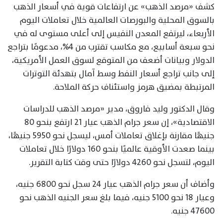
كشف «مرصد الذهب» عن ارتفاعات قوية في أسعار الذهب
بالسوق المحلية والبورصات العالمية خلال تعاملات اليوم
الأربعاء، ليرتفع المعدن النفيس إلى أعلى مستوى له في
نحو سبعة أسابيع، مع مكاسب تقترب من 4%، مدعومًا بتراجع
الدولار وبيانات أضعف من المتوقع لسوق العمل الأمريكية،
إلى جانب تراجع أسعار النفط وسط آمال بتهدئة التوترات
المرتبطة بمضيق هرمز واستئناف حركة الملاحة.
وقال الدكتور وليد فاروق، مدير «مرصد الذهب للدراسات
الاقتصادية»، إن سعر جرام الذهب عيار 21 ارتفع بنحو 80
جنيهًا مقارنة بإغلاق تعاملات أمس، ليسجل نحو 5950 جنيهًا،
بينما صعدت الأوقية عالميًا بنحو 160 دولارًا خلال تعاملات
اليوم، لتسجل نحو 4260 دولارًا حتى وقت كتابة التقرير.
وأضاف أن سعر جرام الذهب عيار 24 سجل نحو 6800 جنيه،
وعيار 18 نحو 5100 جنيه، فيما بلغ سعر الجنيه الذهب نحو
47600 جنيه.