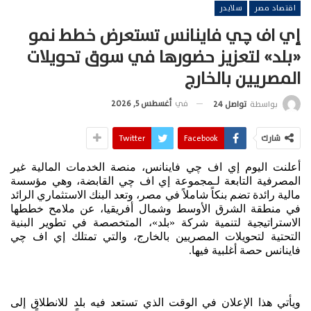
اقتصاد مصر
سلايدر
إي اف چي فاينانس تستعرض خطط نمو
«بلد» لتعزيز حضورها في سوق تحويلات
المصريين بالخارج
في
أغسطس 5, 2026
بواسطة
تواصل 24
شارك
Facebook
Twitter
أعلنت اليوم إي اف چي فاينانس، منصة الخدمات المالية غير
المصرفية التابعة لـمجموعة إي اف چي القابضة، وهي مؤسسة
مالية رائدة تضم بنكاً شاملاً في مصر، وتعد البنك الاستثماري الرائد
في منطقة الشرق الأوسط وشمال أفريقيا، عن ملامح خططها
الاستراتيجية لتنمية شركة «بلد»، المتخصصة في تطوير البنية
التحتية لتحويلات المصريين بالخارج، والتي تمتلك إي اف چي
فاينانس حصة أغلبية فيها.
ويأتي هذا الإعلان في الوقت الذي تستعد فيه بلد للانطلاق إلى