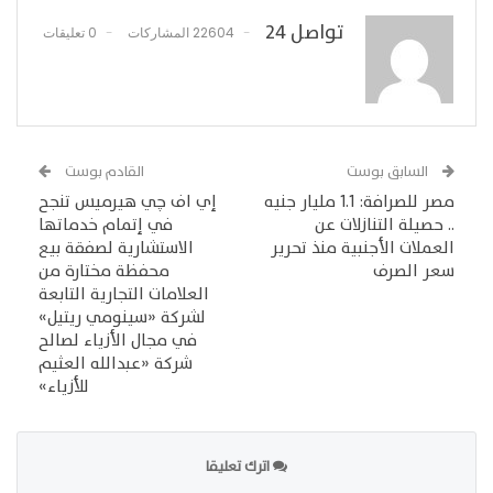
تواصل 24
22604 المشاركات
0 تعليقات
السابق بوست
القادم بوست
مصر للصرافة: 1.1 مليار جنيه
إي اف چي هيرميس تنجح
.. حصيلة التنازلات عن
في إتمام خدماتها
العملات الأجنبية منذ تحرير
الاستشارية لصفقة بيع
سعر الصرف
محفظة مختارة من
العلامات التجارية التابعة
لشركة «سينومي ريتيل»
في مجال الأزياء لصالح
شركة «عبدالله العثيم
للأزياء»
اترك تعليقا