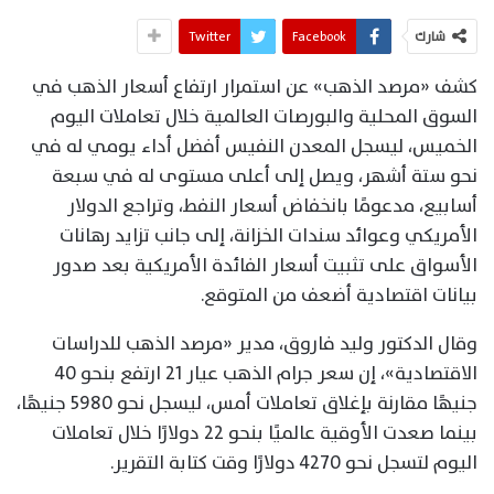
شارك
Facebook
Twitter
كشف «مرصد الذهب» عن استمرار ارتفاع أسعار الذهب في
السوق المحلية والبورصات العالمية خلال تعاملات اليوم
الخميس، ليسجل المعدن النفيس أفضل أداء يومي له في
نحو ستة أشهر، ويصل إلى أعلى مستوى له في سبعة
أسابيع، مدعومًا بانخفاض أسعار النفط، وتراجع الدولار
الأمريكي وعوائد سندات الخزانة، إلى جانب تزايد رهانات
الأسواق على تثبيت أسعار الفائدة الأمريكية بعد صدور
بيانات اقتصادية أضعف من المتوقع.
وقال الدكتور وليد فاروق، مدير «مرصد الذهب للدراسات
الاقتصادية»، إن سعر جرام الذهب عيار 21 ارتفع بنحو 40
جنيهًا مقارنة بإغلاق تعاملات أمس، ليسجل نحو 5980 جنيهًا،
بينما صعدت الأوقية عالميًا بنحو 22 دولارًا خلال تعاملات
اليوم لتسجل نحو 4270 دولارًا وقت كتابة التقرير.