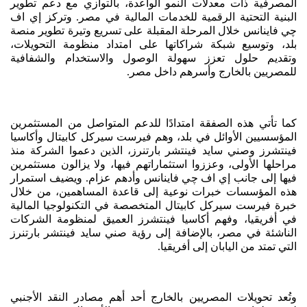
المصرفية ذات معدلات النمو الواعدة، بالتوازي مع دعم تطوير
البنية التحتية الرقمية للخدمات المالية في مصر. وتركز إي اف
چي فاينانس خلال المرحلة المقبلة على تسريع وتيرة تطوير منصة
بلد، وتوسيع شبكة شراكاتها على امتداد منظومة التحويلات،
وتقديم حلول تعزز سهولة الوصول والاستخدام والشفافية
للمصريين بالخارج وأسرهم داخل مصر.
كما تأتي هذه الصفقة امتدادًا للدعم المتواصل من المستثمرين
المؤسسيين الأوائل في بلد، وهم فيرست سيركل كابيتال وأكاسيا
فينتشرز وصني سايد فينتشر بارتنرز، الذين دعموا الشركة منذ
مراحلها الأولى، وعززوا استثماراتهم فيها، ولا يزالون مستثمرين
فيها إلى جانب إي اف چي فاينانس وأدهم عزام. ويضيف استمرار
هذه المؤسسات خبرات نوعية إلى قاعدة المساهمين، من خلال
خبرة فيرست سيركل كابيتال المتخصصة في التكنولوجيا المالية
في أفريقيا، وفهم أكاسيا فينتشرز العميق لمنظومة الشركات
الناشئة في مصر، بالإضافة إلى رؤية صني سايد فينتشر بارتنرز
التي تمتد من اليابان إلى أفريقيا.
وتُعد تحويلات المصريين بالخارج أحد أهم مصادر النقد الأجنبي