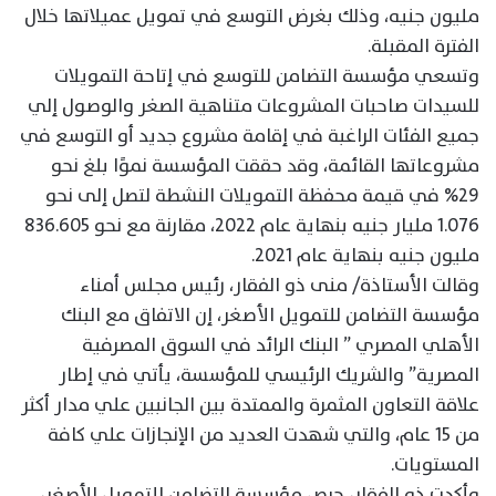
مليون جنيه، وذلك بغرض التوسع في تمويل عميلاتها خلال
الفترة المقبلة.
وتسعي مؤسسة التضامن للتوسع في إتاحة التمويلات
للسيدات صاحبات المشروعات متناهية الصغر والوصول إلي
جميع الفئات الراغبة في إقامة مشروع جديد أو التوسع في
مشروعاتها القائمة، وقد حققت المؤسسة نموًا بلغ نحو
29% في قيمة محفظة التمويلات النشطة لتصل إلى نحو
1.076 مليار جنيه بنهاية عام 2022، مقارنة مع نحو 836.605
مليون جنيه بنهاية عام 2021.
وقالت الأستاذة/ منى ذو الفقار، رئيس مجلس أمناء
مؤسسة التضامن للتمويل الأصغر، إن الاتفاق مع البنك
الأهلي المصري ” البنك الرائد في السوق المصرفية
المصرية” والشريك الرئيسي للمؤسسة، يأتي في إطار
علاقة التعاون المثمرة والممتدة بين الجانبين علي مدار أكثر
من 15 عام، والتي شهدت العديد من الإنجازات علي كافة
المستويات.
وأكدت ذو الفقار، حرص مؤسسة التضامن للتمويل الأصغر،