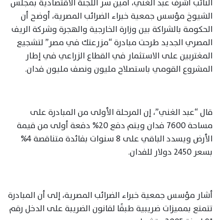
النائب أشرف عبد الغني، أمين سر اللجنة الاقتصادية بمجلس
الشيوخ مؤسس جمعية خبراء الضرائب المصرية، أوضح أن
الحكومة بالشراكة بين وزارة الخارجية والهجرة وشركة الريف
المصري الجديد طرحت مبادرة “مزرعتك في مصر” لتشجيع
المغتربين على الاستثمار في القطاع الزراعي في إطار
المشروع القومي باستصلاح مليون ونصف مليون فدان.
قال “عبد الغني”، إن المرحلة الأولى من المبادرة على
مساحة 7600 فدان ويتم دفع 20% دفعة أولى من قيمة
الأرض ويسدد الباقي على 8 سنوات بفائدة متناقصة 4%
بسعر 2450 دولار للفدان.
أشار مؤسس جمعية خبراء الضرائب المصرية، إلى أن المبادرة
تتمتع بمميزات ضريبية طبقًا لقانون الضريبة على الدخل رقم