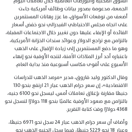
السوق المحلية والبورصات العالمية خلال تعاملات اليوم
الجمعة، مدعومة بصدور بيانات وظائف أمريكية جاءت
أضعف من توقعات الأسواق، ما عزز رهانات المستثمرين
على اتجاه مجلس الاحتياطي الفيدرالي نحو خفض أسعار
الفائدة أو الإبقاء عليها دون تغيير خلال الاجتماعات المقبلة،
بالتزامن مع تراجع الدولار وعوائد سندات الخزانة الأمريكية،
وهو ما دفع المستثمرين إلى زيادة الإقبال على الذهب
باعتباره أحد أبرز الملاذات الآمنة، لتتجه الأوقية نحو إنهاء
الأسبوع على أقوى مكاسب أسبوعية منذ بداية العام.
وقال الدكتور وليد فاروق، مدير «مرصد الذهب للدراسات
الاقتصادية»، إن سعر جرام الذهب عيار 21 ارتفع بنحو 130
جنيهًا مقارنة بإغلاق تعاملات أمس، ليسجل نحو 6100 جنيه،
بالتزامن مع صعود الأوقية عالميًا بنحو 118 دولارًا لتسجل نحو
4368 دولارًا وقت كتابة التقرير.
وأضاف أن سعر جرام الذهب عيار 24 سجل نحو 6971 جنيهًا،
وعيار 18 نحو 5229 جنيهًا، فيما سجل الجنيه الذهب نحو