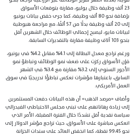
23 ألف وظيفة خلال يوليو، مقارنة بتوقعات الأسواق
بإضافة نحو 80 ألف وظيفة، كما جرى خفض بيانات يونيو
إلى 20 ألف وظيفة بدلًا من 57 ألفًا، مع مراجعة هبوطية
لبيانات مايو، ليصبح إجمالي الوظائف خلال الشهرين أقل
بنحو 103 آلاف وظيفة مقارنة بالتقديرات السابقة.
ورغم تراجع معدل البطالة إلى 4.1% مقابل 4.2% في يونيو،
فإن الأسواق ركزت على ضعف نمو الوظائف وتباطؤ نمو
الأجور السنوي إلى 3.2% مقارنة مع 3.4% في الشهر
السابق، باعتبارها مؤشرات تعكس تباطؤًا تدريجيًا في سوق
العمل الأمريكي.
وأضاف «مرصد الذهب» أن هذه البيانات دفعت المستثمرين
إلى زيادة رهاناتهم على تبني مجلس الاحتياطي الفيدرالي
سياسة نقدية أقل تشددًا خلال الفترة المقبلة، الأمر الذي
انعكس مباشرة على الأسواق، حيث تراجع مؤشر الدولار إلى
نحو 99.45 نقطة، كما انخفض العائد على سندات الخزانة