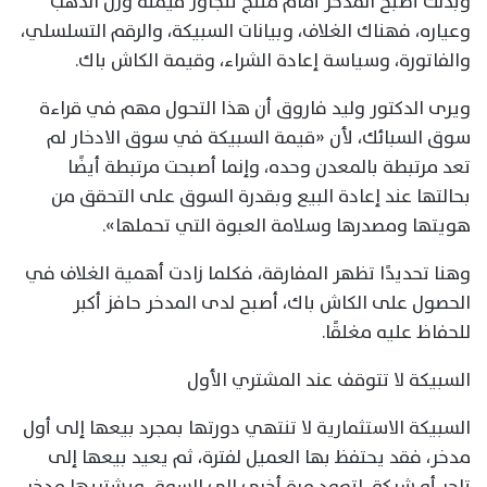
وبذلك أصبح المدخر أمام منتج تتجاوز قيمته وزن الذهب
وعياره، فهناك الغلاف، وبيانات السبيكة، والرقم التسلسلي،
والفاتورة، وسياسة إعادة الشراء، وقيمة الكاش باك.
ويرى الدكتور وليد فاروق أن هذا التحول مهم في قراءة
سوق السبائك، لأن «قيمة السبيكة في سوق الادخار لم
تعد مرتبطة بالمعدن وحده، وإنما أصبحت مرتبطة أيضًا
بحالتها عند إعادة البيع وبقدرة السوق على التحقق من
هويتها ومصدرها وسلامة العبوة التي تحملها».
وهنا تحديدًا تظهر المفارقة، فكلما زادت أهمية الغلاف في
الحصول على الكاش باك، أصبح لدى المدخر حافز أكبر
للحفاظ عليه مغلقًا.
السبيكة لا تتوقف عند المشتري الأول
السبيكة الاستثمارية لا تنتهي دورتها بمجرد بيعها إلى أول
مدخر، فقد يحتفظ بها العميل لفترة، ثم يعيد بيعها إلى
تاجر أو شركة، لتعود مرة أخرى إلى السوق ويشتريها مدخر