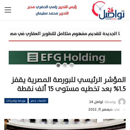
رئيس التحرير
رامي الحضري
مدير
التحرير
محمد سليمان
شركة «AIG» تتعاون مع «CSCEC الصينية» بمشروع «AI Tower» بأعلى المعايير العالمية
المؤشر الرئيسي للبورصة المصرية يقفز
1.5% بعد تخطيه مستوى 15 ألف نقطة
اقتصاد مصر
بورصة وشركات
بواسطة
تواصل 24
في
ديسمبر 11, 2022