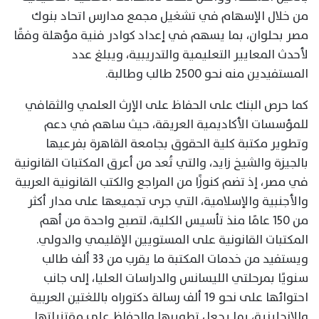
من خلال الإسهام في تشغيل مجمع مدارس اتحاد بنوك
مصر بحلوان، بما يسهم في إعداد كوادر فنية مؤهلة وفقًا
لأحدث المعايير التعليمية والتدريبية، ويبلغ عدد
المستفيدين منه نحو 2500 طالب وطالبة.
كما حرص البنك على الحفاظ على الإرث العلمي والثقافي
للمؤسسات الأكاديمية العريقة، حيث ساهم في دعم
وتطوير مكتبة كلية الحقوق بجامعة القاهرة بفرعيها
بالجيزة والشيخ زايد، والتي تُعد من أعرق المكتبات القانونية
في مصر، إذ تضم كنوزًا من المراجع والكتب القانونية العربية
والأجنبية والإسلامية، التي جرى تجميعها على مدار أكثر
من 150 عامًا منذ تأسيس الكلية، لتصبح واحدة من أهم
المكتبات القانونية على المستويين الإقليمي والدولي.
ويستفيد من خدمات المكتبة ما يقرب من 33 ألف طالب
سنويًا بمرحلتي الليسانس والدراسات العليا، إلى جانب
احتوائها على نحو 19 ألف رسالة دكتوراه باللغتين العربية
والإنجليزية، بما يجعل تطويرها والحفاظ على مقتنياتها