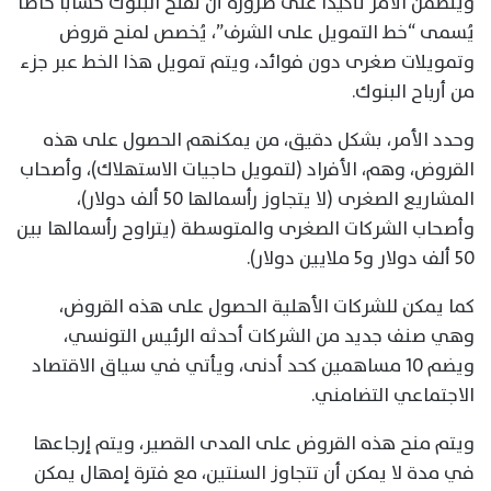
ويتضمن الأمر تأكيدًا على ضرورة أن تفتح البنوك حسابًا خاصًا
يُسمى “خط التمويل على الشرف”، يُخصص لمنح قروض
وتمويلات صغرى دون فوائد، ويتم تمويل هذا الخط عبر جزء
من أرباح البنوك.
وحدد الأمر، بشكل دقيق، من يمكنهم الحصول على هذه
القروض، وهم، الأفراد (لتمويل حاجيات الاستهلاك)، وأصحاب
المشاريع الصغرى (لا يتجاوز رأسمالها 50 ألف دولار)،
وأصحاب الشركات الصغرى والمتوسطة (يتراوح رأسمالها بين
50 ألف دولار و5 ملايين دولار).
كما يمكن للشركات الأهلية الحصول على هذه القروض،
وهي صنف جديد من الشركات أحدثه الرئيس التونسي،
ويضم 10 مساهمين كحد أدنى، ويأتي في سياق الاقتصاد
الاجتماعي التضامني.
ويتم منح هذه القروض على المدى القصير، ويتم إرجاعها
في مدة لا يمكن أن تتجاوز السنتين، مع فترة إمهال يمكن