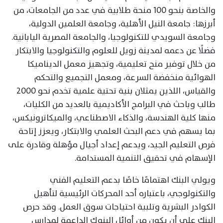
والخاصة بنحو 100 منحة طلابية في عدد من الجامعات، من
أبرزها: جامعة النيل الأهلية، وجامعة العلمين الدولية،
وجامعة السويدي للتكنولوجيا، والجامعة المصرية اليابانية.
فضلًا عن دعمه لمدينة زويل للعلوم والتكنولوجيا والابتكار
من خلال توفير منح تعليمية، وتجهيز معمل الديناميكا
الهوائية منخفضة السرعة، ومعمل التجميع والتحكم
والقياس، اللذين يمثلان بنية تحتية علمية تخدم نحو 2000
طالب وباحث في البرامج الأكاديمية بالعديد من الكليات،
منها كلية الهندسة، والذكاء الاصطناعي، والميكاترونيكس،
بما يسهم في دعم البحث العلمي والابتكار، ويعزز إتاحة
فرص التعليم الجيد، ويدعم إعداد أجيال مؤهلة وقادرة على
الإسهام في تحقيق التنمية المستدامة.
ويولي البنك اهتمامًا خاصًا بدعم التعليم الفني
والتكنولوجي، باعتباره أحد المحركات الرئيسية لتأهيل
الكوادر البشرية وتلبية احتياجات سوق العمل. وقد حرص
البنك على أن يكون من أوائل البنوك الداعمة لمدارس