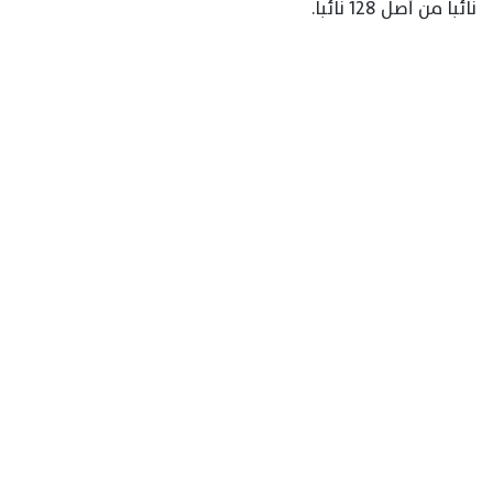
نائباً من أصل 128 نائباً.