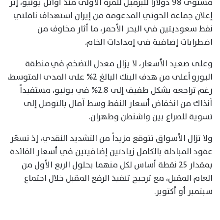
مستوى 98 دولاراً للبرميل للمرة الأولى منذ أوائل يونيو، إثر
إعلان جماعة الحوثي المدعومة من إيران استهداف ناقلتي
نفط سعوديتين في البحر الأحمر، ما أثار مخاوف من
اضطرابات إضافية في إمدادات الخام.
وعلى صعيد الأسعار، لا يزال معدل التضخم في منطقة
اليورو أعلى من هدف البنك البالغ 2% على المدى المتوسط،
رغم تراجعه بشكل طفيف إلى 2.8% في يونيو، مستفيداً
آنذاك من انخفاض أسعار النفط وسط آمال بالتوصل إلى
تسوية للصراع بين واشنطن وطهران.
ولا تزال الأسواق تتوقع مزيداً من التشديد النقدي، إذ تسعّر
عقود المبادلة بالكامل زيادتين إضافيتين في أسعار الفائدة
بمقدار 25 نقطة أساس لكل منهما بحلول الربع الأول من
العام المقبل، مع ترجيح تنفيذ الرفع المقبل خلال اجتماع
سبتمبر أو أكتوبر.