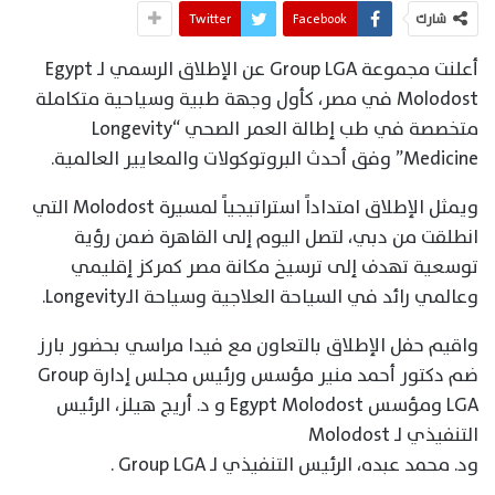
شارك
Facebook
Twitter
أعلنت مجموعة Group LGA عن الإطلاق الرسمي لـ Egypt
Molodost في مصر، كأول وجهة طبية وسياحية متكاملة
متخصصة في طب إطالة العمر الصحي “Longevity
Medicine” وفق أحدث البروتوكولات والمعايير العالمية.
ويمثل الإطلاق امتداداً استراتيجياً لمسيرة Molodost التي
انطلقت من دبي، لتصل اليوم إلى القاهرة ضمن رؤية
توسعية تهدف إلى ترسيخ مكانة مصر كمركز إقليمي
وعالمي رائد في السياحة العلاجية وسياحة الـLongevity.
واقيم حفل الإطلاق بالتعاون مع فيدا مراسي بحضور بارز
ضم دكتور أحمد منير مؤسس ورئيس مجلس إدارة Group
LGA ومؤسس Egypt Molodost و د. أريج هيلز، الرئيس
التنفيذي لـ Molodost
ود. محمد عبده، الرئيس التنفيذي لـ Group LGA .