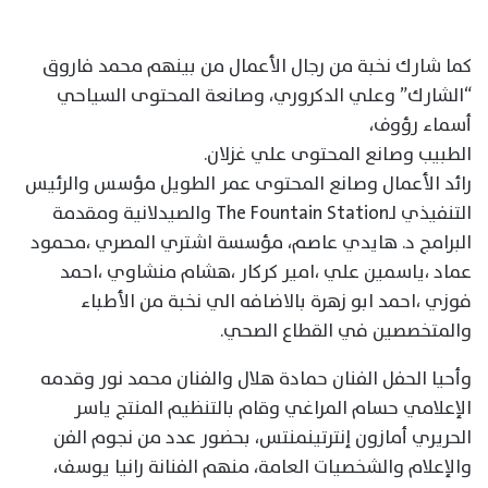
كما شارك نخبة من رجال الأعمال من بينهم محمد فاروق
“الشارك” وعلي الدكروري، وصانعة المحتوى السياحي
أسماء رؤوف،
الطبيب وصانع المحتوى علي غزلان.
رائد الأعمال وصانع المحتوى عمر الطويل مؤسس والرئيس
التنفيذي لـThe Fountain Station والصيدلانية ومقدمة
البرامج د. هايدي عاصم، مؤسسة اشتري المصري ،محمود
عماد ،ياسمين علي ،امير كركار ،هشام منشاوي ،احمد
فوزي ،احمد ابو زهرة بالاضافه الي نخبة من الأطباء
والمتخصصين في القطاع الصحي.
وأحيا الحفل الفنان حمادة هلال والفنان محمد نور وقدمه
الإعلامي حسام المراغي وقام بالتنظيم المنتج ياسر
الحريري أمازون إنترتينمنتس، بحضور عدد من نجوم الفن
والإعلام والشخصيات العامة، منهم الفنانة رانيا يوسف،