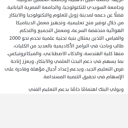
وجامعة السويدي للتكنولوجيا، والجامعة المصرية اليابانية.
فضلًا عن دعمه لمدينة زويل للعلوم والتكنولوجيا والابتكار
من خلال توفير منح تعليمية، وتجهيز معمل الديناميكا
الهوائية منخفضة السرعة، ومعمل التجميع والتحكم
والقياس، اللذين يمثلان بنية تحتية علمية تخدم نحو 2000
طالب وباحث في البرامج الأكاديمية بالعديد من الكليات،
منها كلية الهندسة، والذكاء الاصطناعي، والميكاترونيكس،
بما يسهم في دعم البحث العلمي والابتكار، ويعزز إتاحة
فرص التعليم الجيد، ويدعم إعداد أجيال مؤهلة وقادرة على
الإسهام في تحقيق التنمية المستدامة.
ويولي البنك اهتمامًا خاصًا بدعم التعليم الفني
والتكنولوجي، باعتباره أحد المحركات الرئيسية لتأهيل
الكوادر البشرية وتلبية احتياجات سوق العمل. وقد حرص
البنك على أن يكون من أوائل البنوك الداعمة لمدارس
التكنولوجيا التطبيقية منذ ثلاث سنوات، حيث وصل عدد
المدارس التي يدعمها إلى ست مدارس في العديد من