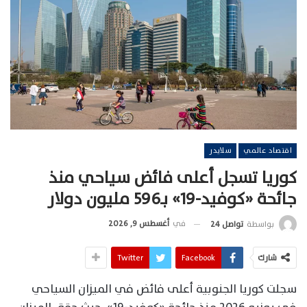
اقتصاد عالمي
سلايدر
كوريا تسجل أعلى فائض سياحي منذ
جائحة «كوفيد-19» بـ596 مليون دولار
في
أغسطس 9, 2026
بواسطة
تواصل 24
شارك
Facebook
Twitter
سجلت كوريا الجنوبية أعلى فائض في الميزان السياحي