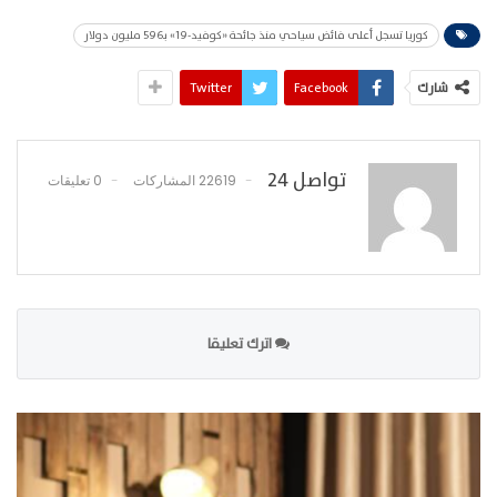
كوريا تسجل أعلى فائض سياحي منذ جائحة «كوفيد-19» بـ596 مليون دولار
شارك
Facebook
Twitter
تواصل 24
22619 المشاركات
0 تعليقات
اترك تعليقا