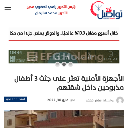
رئيس التحرير
رامي الحضري
مدير
التحرير
محمد سليمان
بنك saib يبحث مع وزارة الشباب والرياضة سبل التعاون المشترك في عدد من المجالات
الأجهزة الأمنية تعثر على جثث 3 أطفال
مذبوحين داخل شقتهم
اقتصاد عالمي
في
مايو 30, 2022
بواسطة
سامر محمد