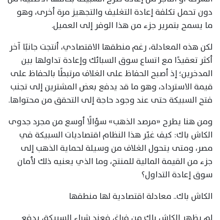
دون تحمل تكلفة إعادة التغليف والتجهيز مرة أخرى، وهو
ما يسمح بتمرير جزء من هذا الوفر إلى العميل.
لكن هذه المعادلة، رغم منطقها الاقتصادي، أنتجت جانبًا آخر
أكثر تعقيدًا مع اتساع سوق السبائك وإعادة تداولها بين
المدخرين؛ إذ أصبح الحفاظ على الغلاف مرتبطًا بالحفاظ على
قيمة الاسترداد، وهو ما قد يدفع بعض المشترين إلى تجنب
فتح السبيكة حتى عند وجود حاجة إلى التحقق من محتواها.
ومن هنا يطرح «مرصد الذهب» سؤالًا أوسع من مجرد جدوى
الكاش باك: كيف غيّر هذا النظام اقتصاديات السبيكة في
مصر، ومتى يتحول الغلاف من وسيلة لحماية الذهب إلى
جزء من القيمة المالية للمنتج، وما الذي يعنيه ذلك لأمان
سوق إعادة التداول؟
الكاش باك.. معادلة اقتصادية لها منطقها
لم يظهر الكاش باك من فراغ، فعند شراء السبيكة، يدفع