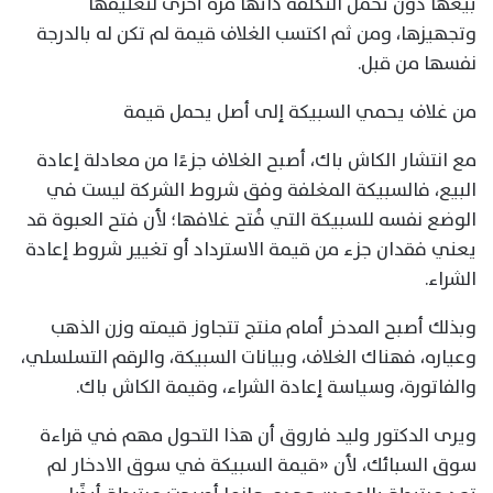
بيعها دون تحمل التكلفة ذاتها مرة أخرى لتغليفها
وتجهيزها، ومن ثم اكتسب الغلاف قيمة لم تكن له بالدرجة
نفسها من قبل.
من غلاف يحمي السبيكة إلى أصل يحمل قيمة
مع انتشار الكاش باك، أصبح الغلاف جزءًا من معادلة إعادة
البيع، فالسبيكة المغلفة وفق شروط الشركة ليست في
الوضع نفسه للسبيكة التي فُتح غلافها؛ لأن فتح العبوة قد
يعني فقدان جزء من قيمة الاسترداد أو تغيير شروط إعادة
الشراء.
وبذلك أصبح المدخر أمام منتج تتجاوز قيمته وزن الذهب
وعياره، فهناك الغلاف، وبيانات السبيكة، والرقم التسلسلي،
والفاتورة، وسياسة إعادة الشراء، وقيمة الكاش باك.
ويرى الدكتور وليد فاروق أن هذا التحول مهم في قراءة
سوق السبائك، لأن «قيمة السبيكة في سوق الادخار لم