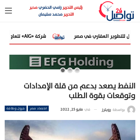
رئيس التحرير
رامي الحضري
مدير
التحرير
محمد سليمان
شركة «AIG» تتعاون مع «CSCEC الصينية» بمشروع «AI Tower» بأعلى المعايير العالمية
النفط يصعد بدعم من قلة الإمدادات
وتوقعات بقوة الطلب
اقتصاد مصر
بترول وطاقة
في
مايو 25, 2022
بواسطة
رويترز