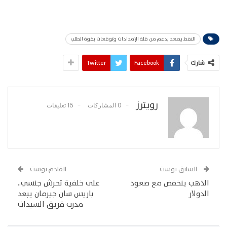
النفط يصعد بدعم من قلة الإمدادات وتوقعات بقوة الطلب
شارك
Facebook
Twitter
رويترز
0 المشاركات
15 تعليقات
السابق بوست
القادم بوست
الذهب ينخفض مع صعود
على خلفية تحرش جنسي..
الدولار
باريس سان جيرمان يبعد
مدرب فريق السيدات