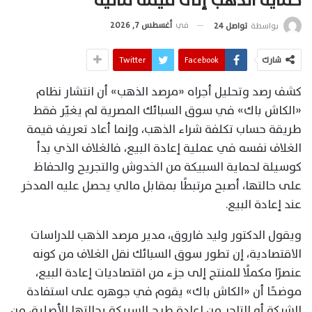
حماية الذهب إلى قيمة مالية
في
أغسطس 7, 2026
بواسطة
تواصل 24
شارك
Facebook
Twitter
كشف رصد وتحليل أجراه «مرصد الذهب» أن انتشار نظام
«الكاش باك» في سوق السبائك المصرية لم يغيّر فقط
طريقة حساب تكلفة شراء الذهب، وإنما أعاد تعريف قيمة
الغلاف نفسه في عملية إعادة البيع، فالغلاف الذي بدأ
كوسيلة لحماية السبيكة من الخدوش والتجريح والحفاظ
على حالتها، أصبح مرتبطًا بمقابل مالي يحصل عليه المدخر
عند إعادة البيع.
ويقول الدكتور وليد فاروق، مدير مرصد الذهب للدراسات
الاقتصادية، إن تطور سوق السبائك نقل الغلاف من كونه
عنصرًا مكملًا للمنتج إلى جزء من اقتصاديات إعادة البيع،
موضحًا أن «الكاش باك» يقوم في جوهره على استفادة
الشركة أو التاجر من إعادة طرح السبيكة بحالتها الأصلية، من