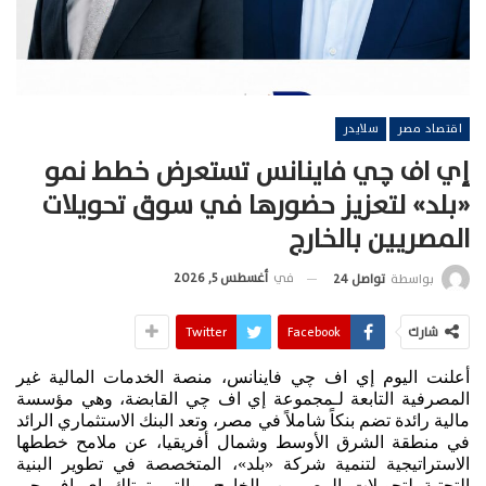
اقتصاد مصر
سلايدر
إي اف چي فاينانس تستعرض خطط نمو
«بلد» لتعزيز حضورها في سوق تحويلات
المصريين بالخارج
في
أغسطس 5, 2026
بواسطة
تواصل 24
شارك
Facebook
Twitter
أعلنت اليوم إي اف چي فاينانس، منصة الخدمات المالية غير
المصرفية التابعة لـمجموعة إي اف چي القابضة، وهي مؤسسة
مالية رائدة تضم بنكاً شاملاً في مصر، وتعد البنك الاستثماري الرائد
في منطقة الشرق الأوسط وشمال أفريقيا، عن ملامح خططها
الاستراتيجية لتنمية شركة «بلد»، المتخصصة في تطوير البنية
التحتية لتحويلات المصريين بالخارج، والتي تمتلك إي اف چي