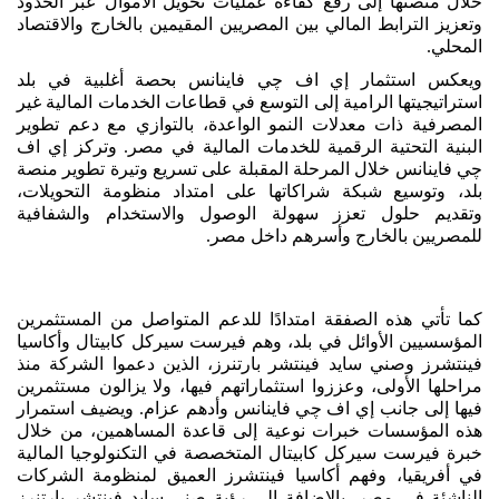
خلال منصتها إلى رفع كفاءة عمليات تحويل الأموال عبر الحدود
وتعزيز الترابط المالي بين المصريين المقيمين بالخارج والاقتصاد
المحلي.
ويعكس استثمار إي اف چي فاينانس بحصة أغلبية في بلد
استراتيجيتها الرامية إلى التوسع في قطاعات الخدمات المالية غير
المصرفية ذات معدلات النمو الواعدة، بالتوازي مع دعم تطوير
البنية التحتية الرقمية للخدمات المالية في مصر. وتركز إي اف
چي فاينانس خلال المرحلة المقبلة على تسريع وتيرة تطوير منصة
بلد، وتوسيع شبكة شراكاتها على امتداد منظومة التحويلات،
وتقديم حلول تعزز سهولة الوصول والاستخدام والشفافية
للمصريين بالخارج وأسرهم داخل مصر.
كما تأتي هذه الصفقة امتدادًا للدعم المتواصل من المستثمرين
المؤسسيين الأوائل في بلد، وهم فيرست سيركل كابيتال وأكاسيا
فينتشرز وصني سايد فينتشر بارتنرز، الذين دعموا الشركة منذ
مراحلها الأولى، وعززوا استثماراتهم فيها، ولا يزالون مستثمرين
فيها إلى جانب إي اف چي فاينانس وأدهم عزام. ويضيف استمرار
هذه المؤسسات خبرات نوعية إلى قاعدة المساهمين، من خلال
خبرة فيرست سيركل كابيتال المتخصصة في التكنولوجيا المالية
في أفريقيا، وفهم أكاسيا فينتشرز العميق لمنظومة الشركات
الناشئة في مصر، بالإضافة إلى رؤية صني سايد فينتشر بارتنرز