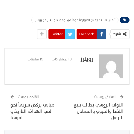
ألمانيا تستعد لإعلان الطوارئ خوفاً من توقف ضخ الغاز من روسيا
شارك
Facebook
Twitter
رويترز
0 المشاركات
15 تعليقات
السابق بوست
القادم بوست
النواب الروسي يطالب ببيع
مبابي يركض سريعاً نحو
النفط والحبوب والمعادن
لقب الهداف التاريخي
بالروبل
لفرنسا