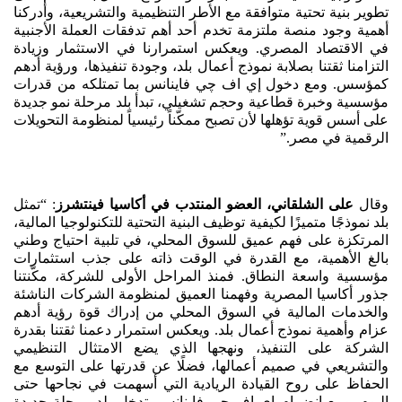
تطوير بنية تحتية متوافقة مع الأطر التنظيمية والتشريعية، وأدركنا
أهمية وجود منصة ملتزمة تخدم أحد أهم تدفقات العملة الأجنبية
في الاقتصاد المصري. ويعكس استمرارنا في الاستثمار وزيادة
التزامنا ثقتنا بصلابة نموذج أعمال بلد، وجودة تنفيذها، ورؤية أدهم
كمؤسس. ومع دخول إي اف چي فاينانس بما تمتلكه من قدرات
مؤسسية وخبرة قطاعية وحجم تشغيلي، تبدأ بلد مرحلة نمو جديدة
على أسس قوية تؤهلها لأن تصبح ممكّناً رئيسياً لمنظومة التحويلات
الرقمية في مصر.”
وقال
على الشلقاني، العضو المنتدب في أكاسيا فينتشرز
: “تمثل
بلد نموذجًا متميزًا لكيفية توظيف البنية التحتية للتكنولوجيا المالية،
المرتكزة على فهم عميق للسوق المحلي، في تلبية احتياج وطني
بالغ الأهمية، مع القدرة في الوقت ذاته على جذب استثمارات
مؤسسية واسعة النطاق. فمنذ المراحل الأولى للشركة، مكّنتنا
جذور أكاسيا المصرية وفهمنا العميق لمنظومة الشركات الناشئة
والخدمات المالية في السوق المحلي من إدراك قوة رؤية أدهم
عزام وأهمية نموذج أعمال بلد. ويعكس استمرار دعمنا ثقتنا بقدرة
الشركة على التنفيذ، ونهجها الذي يضع الامتثال التنظيمي
والتشريعي في صميم أعمالها، فضلًا عن قدرتها على التوسع مع
الحفاظ على روح القيادة الريادية التي أسهمت في نجاحها حتى
اليوم. ومع انضمام إي اف چي فاينانس، تدخل بلد مرحلة جديدة