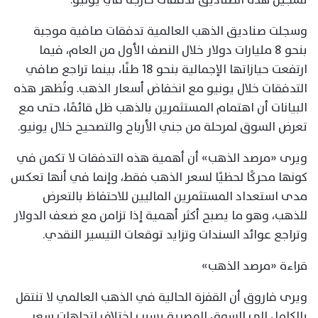
وسجلت صناديق الذهب العالمية تدفقات صافية موجبة
بنحو 8 مليارات دولار خلال النصف الأول من العام، فيما
ارتفعت حيازاتها الإجمالية بنحو 18 طنًا، بينما تراجع صافي
التدفقات خلال يونيو مع انخفاض أسعار الذهب. وتُظهر هذه
البيانات أن اهتمام المستثمرين بالذهب ظل قائمًا، حتى مع
تعرض السوق لمرحلة من جني الأرباح والتصحيح خلال يونيو.
ويرى «مرصد الذهب» أن أهمية هذه التدفقات لا تكمن في
كونها محركًا لحظيًا لسعر الذهب فقط، وإنما في أنها تعكس
مدى استعداد المستثمرين الماليين للاحتفاظ بالتعرض
للذهب، وهو ما يصبح أكثر أهمية إذا تزامن مع ضعف الدولار
وتراجع عوائد السندات وتزايد توقعات التيسير النقدي.
قراءة «مرصد الذهب»
ويرى فاروق أن القفزة الحالية في الذهب العالمي لا تنتقل
بالكامل إلى السوق المصرية بسبب اختلاف اتجاهات سعر