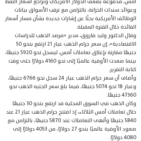
أمس، مدفوعة بضعف الدولار الأمريكي وتراجع أسعار النفط
وعوائد سندات الخزانة، بالتزامن مع ترقب الأسواق بيانات
الوظائف الأمريكية بحثًا عن إشارات جديدة بشأن مسار أسعار
الفائدة خلال الفترة المقبلة.
وقال الدكتور وليد فاروق، مدير «مرصد الذهب للدراسات
الاقتصادية»، إن سعر جرام الذهب عيار 21 ارتفع بنحو 50
جنيهًا مقارنة بإغلاق تعاملات أمس، ليسجل نحو 5920 جنيهًا،
بينما صعدت الأوقية عالميًا إلى نحو 4160 دولارًا حتى وقت
كتابة التقرير.
وأضاف أن سعر جرام الذهب عيار 24 سجل نحو 6766 جنيهًا،
وعيار 18 نحو 5074 جنيهًا، فيما بلغ سعر الجنيه الذهب نحو
47360 جنيهًا.
وكان الذهب في السوق المحلية قد ارتفع بنحو 30 جنيهًا
خلال تعاملات أمس الثلاثاء، إذ افتتح جرام الذهب عيار 21 عند
5840 جنيهًا وأنهى التعاملات عند 5870 جنيهًا، بالتزامن مع
صعود الأوقية عالميًا بنحو 27 دولارًا، من 4053 دولارًا إلى
4080 دولارًا.