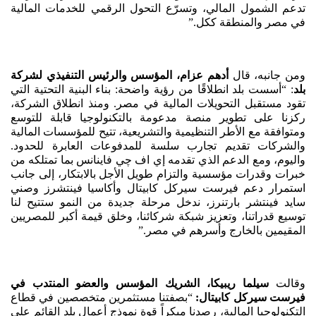
تدعم الشمول المالي، وتسرّع التحول الرقمي للخدمات المالية
في مصر والمنطقة ككل.”
ومن جانبه، قال
أدهم عزام، المؤسس والرئيس التنفيذي لشركة
بلد
: “أسست بلد انطلاقًا من رؤية واضحة: بناء البنية التحتية التي
تقود مستقبل التحويلات المالية في مصر. ومنذ انطلاق الشركة،
ركزنا على تطوير منصة مدعومة بالتكنولوجيا قابلة للتوسع
ومتوافقة مع الأطر التنظيمية والتشريعية، تتيح للمؤسسات المالية
والشركات تقديم تجارب سلسة للمدفوعات العابرة للحدود.
واليوم، ومع الدعم الذي تقدمه إي اف چي فاينانس بما تمتلكه من
خبرات وقدرات مؤسسية والتزام طويل الأجل بالابتكار، إلى جانب
استمرار دعم فيرست سيركل كابيتال وأكاسيا فينتشرز وصني
سايد فينتشر بارتنرز، ندخل مرحلة جديدة من النمو ستتيح لنا
توسيع قدراتنا، وتعزيز شبكة شركائنا، وخلق قيمة أكبر للمصريين
المقيمين بالخارج وأسرهم في مصر.”
وقالت
سيلما ريبيكا، الشريك المؤسس والعضو المنتدب في
فيرست سيركل كابيتال:
“بصفتنا مستثمرين متخصصين في قطاع
التكنولوجيا المالية، رصدنا مبكراً قوة نموذج أعمال بلد القائم على