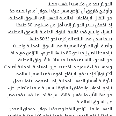
الدولار يحد من مكاسب الذهب محليًا
وأوضح فاروق أن تراجع سعر صرف الدولار أمام الجنيه حدّ
من انتقال الارتفاعات العالمية للذهب إلى السوق المحلية،
إذ انخفض سعر الدولار إلى أقل من مستوى 50 جنيهًا
للشراء والبيع في غالبية البنوك العاملة بالسوق المحلية،
بينما سجل في البنك المركزي نحو 50.35 جنيهًا.
وأضاف أن العلاوة السعرية في السوق المحلية واصلت
تراجعها لتصل إلى نحو 80 جنيهًا للجرام، بالتزامن مع حالة
من الهدوء النسبي في المبيعات بالأسواق المحلية.
وبحسب قراءة «مرصد الذهب»، فإن المعادلة المحلية أصبحت
أكثر توازنًا؛ إذ يدفع الارتفاع القوي في السعر العالمي
للأوقية أسعار الذهب المحلية إلى الصعود، بينما يعمل
تراجع الدولار وانخفاض العلاوة السعرية على امتصاص جزء
من هذا الأثر، ما يفسر اختلاف سرعة تحرك الذهب في مصر
عن السوق العالمية.
الذهب عالميًا.. تراجع النفط وضعف الدولار يدعمان المعدن
عالميًا، ارتفع الذهب ليسجل في التعاملات المبكرة مكاسب