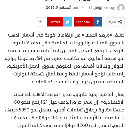
في
أغسطس 5, 2026
بواسطة
تواصل 24
شارك
Facebook
Twitter
كشف «مرصد الذهب» عن ارتفاعات قوية في أسعار الذهب
بالسوق المحلية والبورصات العالمية خلال تعاملات اليوم
الأربعاء، ليرتفع المعدن النفيس إلى أعلى مستوى له في
نحو سبعة أسابيع، مع مكاسب تقترب من 4%، مدعومًا بتراجع
الدولار وبيانات أضعف من المتوقع لسوق العمل الأمريكية،
إلى جانب تراجع أسعار النفط وسط آمال بتهدئة التوترات
المرتبطة بمضيق هرمز واستئناف حركة الملاحة.
وقال الدكتور وليد فاروق، مدير «مرصد الذهب للدراسات
الاقتصادية»، إن سعر جرام الذهب عيار 21 ارتفع بنحو 80
جنيهًا مقارنة بإغلاق تعاملات أمس، ليسجل نحو 5950 جنيهًا،
بينما صعدت الأوقية عالميًا بنحو 160 دولارًا خلال تعاملات
اليوم، لتسجل نحو 4260 دولارًا حتى وقت كتابة التقرير.