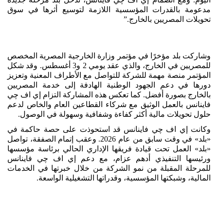
مدعومة بالقدرات المؤسسية اللازمة لتوسيع أثرها في سوق
تحويلات المصريين بالخارج.”
وشاركت بلد مؤخرًا في مؤتمر وزارة الخارجية المصرية المخصص
للمصريين في الخارج، والذي عقد يومي 2 و3 أغسطس. وقد شكل
المؤتمر منصة مهمة للشركة للتواصل مع الأطراف المعنية وتعزيز
دورها في دعم الجهود الوطنية الهادفة إلى خدمة المصريين
بالخارج بصورة أفضل. كما تعكس هذه المشاركة التزام إي اف چي
فاينانس بالعمل الوثيق مع شركاء القطاعين العام والخاص لدعم
حلول تحويلات مالية أكثر كفاءة وشفافية وسهولة في الوصول.
وكانت إي اف چي فاينانس قد استحوذت على حصة حاكمة في
«بلد» في وقت سابق من عام 2026. وعقب إتمام الصفقة، تواصل
«بلد» العمل تحت قيادة فريقها الإداري الحالي برئاسة مؤسسها
ورئيسها التنفيذي أدهم عزام، مع دعم إي اف چي فاينانس
للمرحلة المقبلة من نمو الشركة من خلال خبرتها في الخدمات
المالية، وشبكتها المؤسسية، وقدراتها التشغيلية الواسعة.